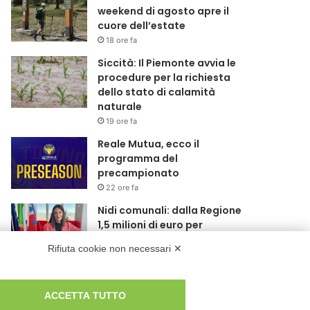
weekend di agosto apre il
cuore dell’estate
18 ore fa
Siccità: Il Piemonte avvia le
procedure per la richiesta
dello stato di calamità
naturale
19 ore fa
Reale Mutua, ecco il
programma del
precampionato
22 ore fa
Nidi comunali: dalla Regione
1,5 milioni di euro per
ampliare gli orari dei servizi a
Rifiuta cookie non necessari ✕
parità di tariffa
1 giorno fa
Eclissi di Sole del 12 agosto:
ACCETTA TUTTO
potenziati i collegamenti