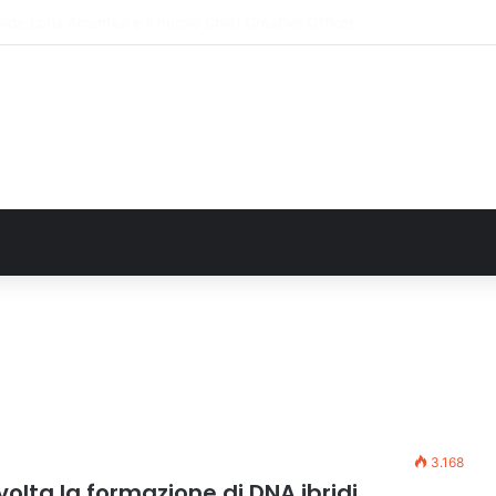
e: il secondo weekend di agosto apre il cuore dell’estate
3.168
volta la formazione di DNA ibridi