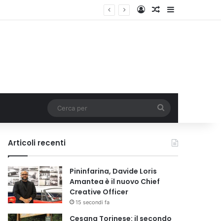
Accedi
Un articolo a c
Barra lateral
Cerca
per
Articoli recenti
Pininfarina, Davide Loris
Amantea è il nuovo Chief
Creative Officer
15 secondi fa
Cesana Torinese: il secondo