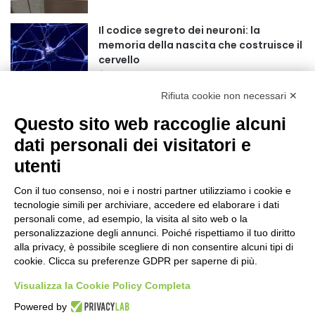
r
:
Il codice segreto dei neuroni: la
memoria della nascita che costruisce il
cervello
7 ore fa
Rifiuta cookie non necessari ✕
Una guida alimentare per affrontare i
giorni più caldi: come idratarsi e cosa
Questo sito web raccoglie alcuni
portare in tavola a Ferragosto
dati personali dei visitatori e
11 ore fa
utenti
Basket Torino guarda al futuro:
accordo pluriennale con il giovane
Con il tuo consenso, noi e i nostri partner utilizziamo i cookie e
Alberto Mossi
tecnologie simili per archiviare, accedere ed elaborare i dati
11 ore fa
personali come, ad esempio, la visita al sito web o la
Dalla Regione Piemonte 330 mila euro
personalizzazione degli annunci. Poiché rispettiamo il tuo diritto
per le caserme della Guardia di Finanza
alla privacy, è possibile scegliere di non consentire alcuni tipi di
cookie. Clicca su preferenze GDPR per saperne di più.
13 ore fa
Visualizza la Cookie Policy Completa
Sport: nove nuovi bandi presentati a
Powered by
Coni, Federazioni ed Enti di Promozione