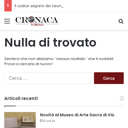
Il codice segreto dei neuroni: la memoria della nascita che costruisce il cervello
Menu
C
Nulla di trovato
Sembra che non abbiamo ’ nessun risultato ’ che ti soddisfi.
Prova a cercare di nuovo!
R
i
c
e
Articoli recenti
r
c
a
Novità al Museo di Arte Sacra di Viù
p
6 ore fa
e