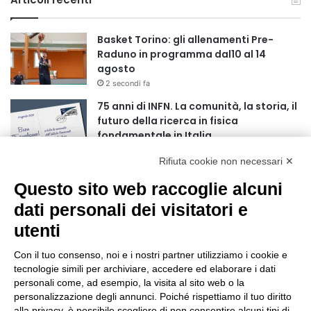
Basket Torino: gli allenamenti Pre-
Raduno in programma dal10 al 14
agosto
2 secondi fa
75 anni di INFN. La comunità, la storia, il
futuro della ricerca in fisica
fondamentale in Italia
9 secondi fa
Rifiuta cookie non necessari ✕
Stop alla linea Torino-Bardonecchia
Questo sito web raccoglie alcuni
nel pieno della stagione turistica
4 ore fa
dati personali dei visitatori e
utenti
Grande partecipazione alla Festa della
Madonna della Neve al Rifugio Ciao
Con il tuo consenso, noi e i nostri partner utilizziamo i cookie e
Pais
tecnologie simili per archiviare, accedere ed elaborare i dati
15 ore fa
personali come, ad esempio, la visita al sito web o la
personalizzazione degli annunci. Poiché rispettiamo il tuo diritto
Pininfarina, Davide Loris Amantea è il
alla privacy, è possibile scegliere di non consentire alcuni tipi di