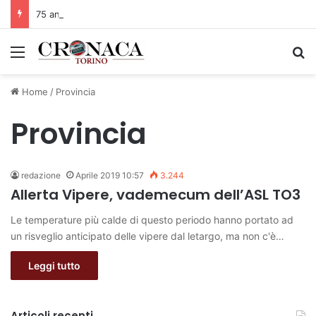
75 anni di INFN. La comunità, la storia, il futuro della ricerca in fisica fondamentale in Italia
Menu
C
Home
/
Provincia
Provincia
redazione
Aprile 2019 10:57
3.244
Allerta Vipere, vademecum dell’ASL TO3
Le temperature più calde di questo periodo hanno portato ad
un risveglio anticipato delle vipere dal letargo, ma non c'è…
Leggi tutto
Articoli recenti