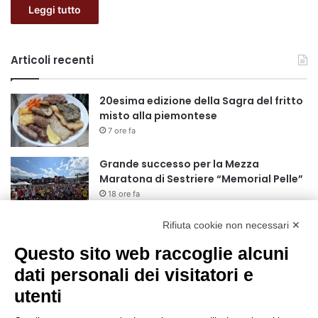
Leggi tutto
Articoli recenti
20esima edizione della Sagra del fritto
misto alla piemontese
7 ore fa
Grande successo per la Mezza
Maratona di Sestriere “Memorial Pelle”
18 ore fa
Rifiuta cookie non necessari ✕
Basket Torino: gli allenamenti Pre-
Raduno in programma dal10 al 14
Questo sito web raccoglie alcuni
agosto
dati personali dei visitatori e
1 giorno fa
utenti
75 anni di INFN. La comunità, la storia, il
futuro della ricerca in fisica