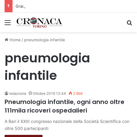
Grande successo per la Mezza Maratona di Sestriere “Memorial Pelle”
Menu
C
Home
/
pneumologia infantile
pneumologia
infantile
redazione
Ottobre 2019 13:44
2.868
Pneumologia infantile, ogni anno oltre
111mila ricoveri ospedalieri
A Bari il XXIII congresso nazionale della Società Scientifica con
oltre 500 partecipanti