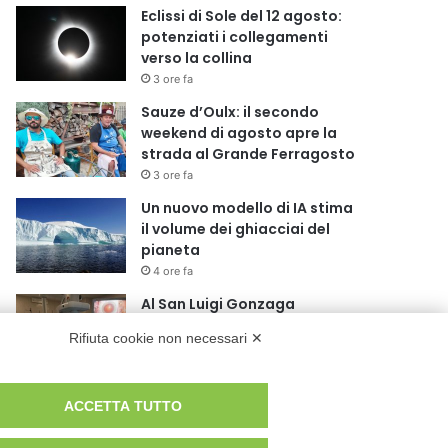
Eclissi di Sole del 12 agosto:
potenziati i collegamenti
verso la collina
3 ore fa
Sauze d’Oulx: il secondo
weekend di agosto apre la
strada al Grande Ferragosto
3 ore fa
Un nuovo modello di IA stima
il volume dei ghiacciai del
pianeta
4 ore fa
Al San Luigi Gonzaga
restituita la vista a un occhio
Rifiuta cookie non necessari ✕
senza più speranze
5 ore fa
La Reale Mutua Fenera Chieri
ACCETTA TUTTO
‘76 fa quindici con Britte
Stuut