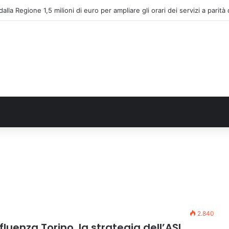
alla Regione 1,5 milioni di euro per ampliare gli orari dei servizi a parità d
2.840
uenza Torino, la strategia dell’ASL