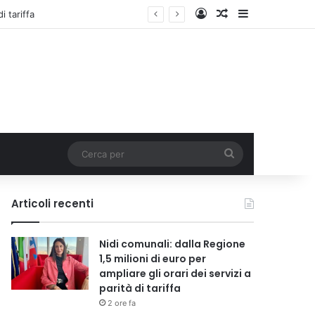
Accedi
Un articolo a c
Barra lateral
i tariffa
Cerca
per
Articoli recenti
Nidi comunali: dalla Regione
1,5 milioni di euro per
ampliare gli orari dei servizi a
parità di tariffa
2 ore fa