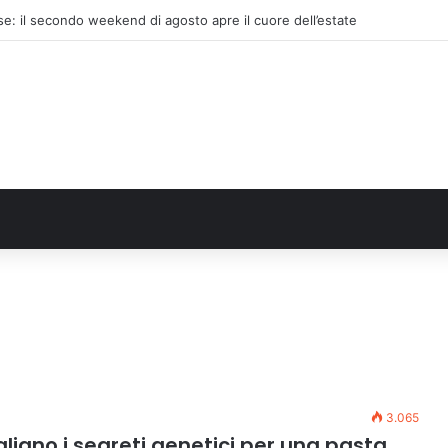
e: il secondo weekend di agosto apre il cuore dell’estate
3.065
aliano i segreti genetici per una pasta