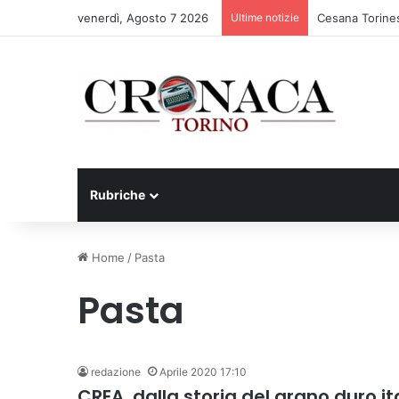
venerdì, Agosto 7 2026
Ultime notizie
Cesana Torines
Rubriche
Home
/
Pasta
Pasta
redazione
Aprile 2020 17:10
CREA, dalla storia del grano duro it