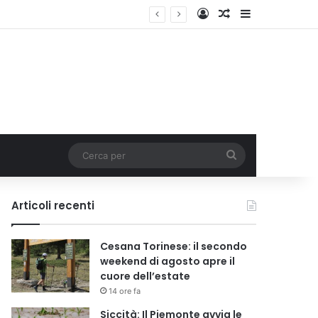
Accedi
Un articolo a c
Barra lateral
Cerca
per
Articoli recenti
Cesana Torinese: il secondo
weekend di agosto apre il
cuore dell’estate
14 ore fa
Siccità: Il Piemonte avvia le