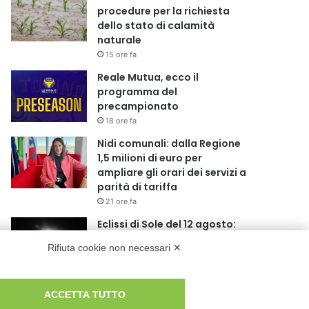
procedure per la richiesta
dello stato di calamità
naturale
15 ore fa
Reale Mutua, ecco il
programma del
precampionato
18 ore fa
Nidi comunali: dalla Regione
1,5 milioni di euro per
ampliare gli orari dei servizi a
parità di tariffa
21 ore fa
Eclissi di Sole del 12 agosto:
potenziati i collegamenti
Rifiuta cookie non necessari ✕
verso la collina
21 ore fa
Sauze d’Oulx: il secondo
ACCETTA TUTTO
weekend di agosto apre la