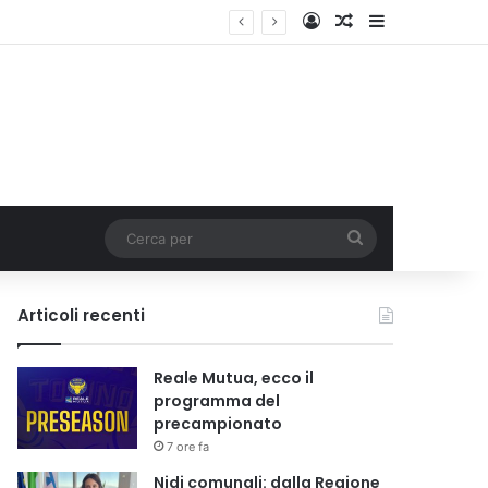
Accedi
Un articolo a c
Barra lateral
i tariffa
Cerca
per
Articoli recenti
Reale Mutua, ecco il
programma del
precampionato
7 ore fa
Nidi comunali: dalla Regione