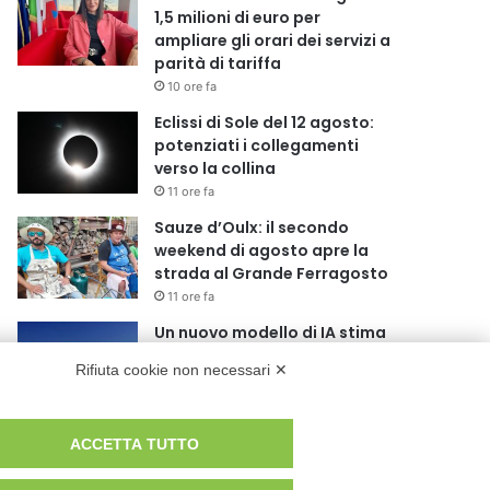
1,5 milioni di euro per
ampliare gli orari dei servizi a
parità di tariffa
10 ore fa
Eclissi di Sole del 12 agosto:
potenziati i collegamenti
verso la collina
11 ore fa
Sauze d’Oulx: il secondo
weekend di agosto apre la
strada al Grande Ferragosto
11 ore fa
Un nuovo modello di IA stima
il volume dei ghiacciai del
Rifiuta cookie non necessari ✕
pianeta
12 ore fa
Al San Luigi Gonzaga
ACCETTA TUTTO
restituita la vista a un occhio
senza più speranze