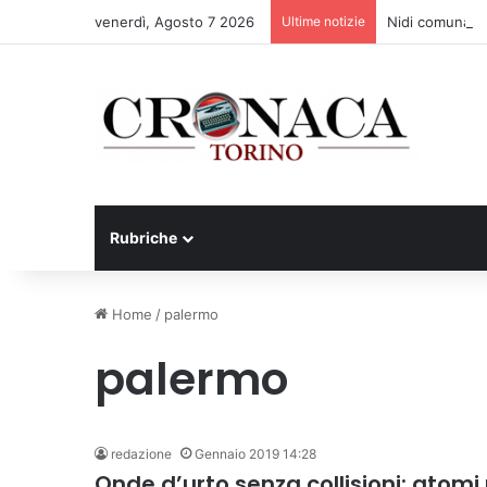
venerdì, Agosto 7 2026
Ultime notizie
Nidi comunali: d
Rubriche
Home
/
palermo
palermo
redazione
Gennaio 2019 14:28
Onde d’urto senza collisioni: atomi