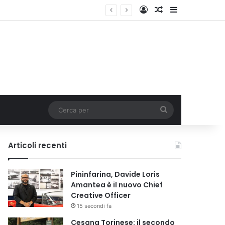
Accedi
Un articolo a c
Barra lateral
Cerca
per
Articoli recenti
Pininfarina, Davide Loris
Amantea è il nuovo Chief
Creative Officer
15 secondi fa
Cesana Torinese: il secondo