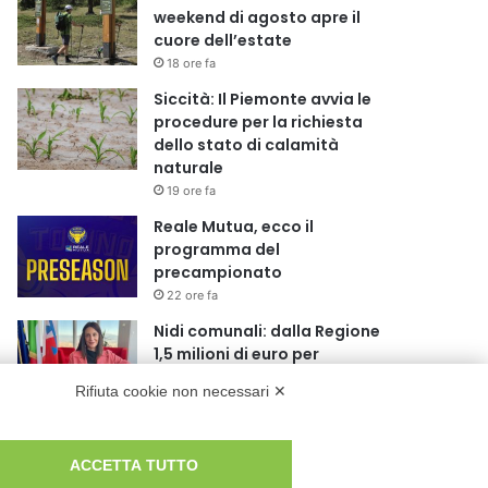
weekend di agosto apre il
cuore dell’estate
18 ore fa
Siccità: Il Piemonte avvia le
procedure per la richiesta
dello stato di calamità
naturale
19 ore fa
Reale Mutua, ecco il
programma del
precampionato
22 ore fa
Nidi comunali: dalla Regione
1,5 milioni di euro per
ampliare gli orari dei servizi a
Rifiuta cookie non necessari ✕
parità di tariffa
1 giorno fa
Eclissi di Sole del 12 agosto:
ACCETTA TUTTO
potenziati i collegamenti