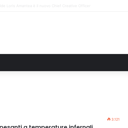
: il secondo weekend di agosto apre il cuore dell’estate
3.121
 pesanti a temperature infernali