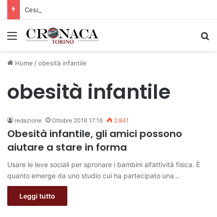
Cesana Torinese: il secondo weekend di agosto apre il cuore dell’estate
Menu
C
Home
/
obesità infantile
obesità infantile
redazione
Ottobre 2018 17:16
2.841
Obesità infantile, gli amici possono
aiutare a stare in forma
Usare le leve sociali per spronare i bambini all’attività fisica. È
quanto emerge da uno studio cui ha partecipato una…
Leggi tutto