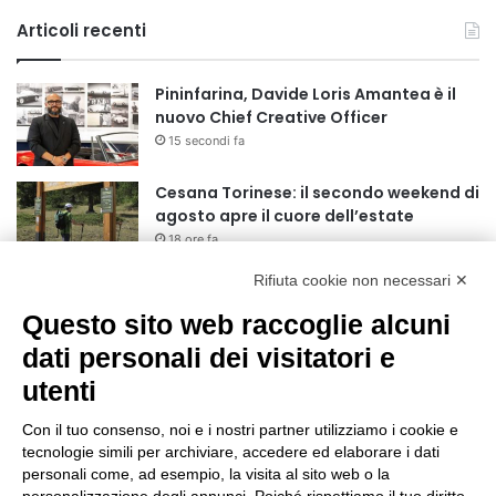
Articoli recenti
Pininfarina, Davide Loris Amantea è il
nuovo Chief Creative Officer
15 secondi fa
Cesana Torinese: il secondo weekend di
agosto apre il cuore dell’estate
18 ore fa
Rifiuta cookie non necessari ✕
Siccità: Il Piemonte avvia le procedure
per la richiesta dello stato di calamità
Questo sito web raccoglie alcuni
naturale
dati personali dei visitatori e
19 ore fa
utenti
Reale Mutua, ecco il programma del
precampionato
Con il tuo consenso, noi e i nostri partner utilizziamo i cookie e
22 ore fa
tecnologie simili per archiviare, accedere ed elaborare i dati
personali come, ad esempio, la visita al sito web o la