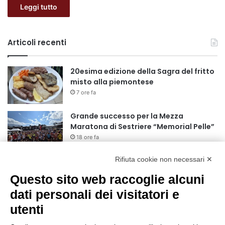
Leggi tutto
Articoli recenti
20esima edizione della Sagra del fritto
misto alla piemontese
7 ore fa
Grande successo per la Mezza
Maratona di Sestriere “Memorial Pelle”
18 ore fa
Rifiuta cookie non necessari ✕
Basket Torino: gli allenamenti Pre-
Raduno in programma dal10 al 14
Questo sito web raccoglie alcuni
agosto
dati personali dei visitatori e
1 giorno fa
utenti
75 anni di INFN. La comunità, la storia, il
futuro della ricerca in fisica