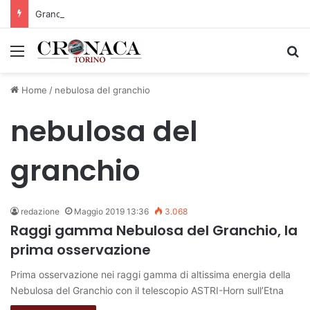
Grande successo per la Mezza Maratona di Sestriere “Memorial Pelle”
Menu
C
Home
/
nebulosa del granchio
nebulosa del
granchio
redazione
Maggio 2019 13:36
3.068
Raggi gamma Nebulosa del Granchio, la
prima osservazione
Prima osservazione nei raggi gamma di altissima energia della
Nebulosa del Granchio con il telescopio ASTRI-Horn sull’Etna