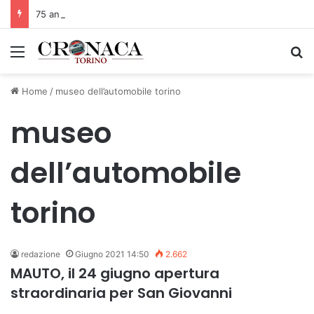
75 anni di INFN. La comunità, la storia, il futuro della ricerca in fisica fondamentale in Italia
Menu
C
Home
/
museo dell’automobile torino
museo
dell’automobile
torino
redazione
Giugno 2021 14:50
2.662
MAUTO, il 24 giugno apertura
straordinaria per San Giovanni