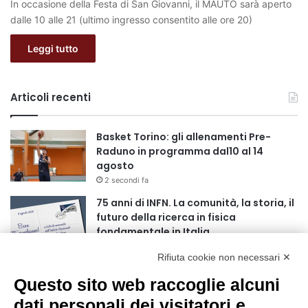
In occasione della Festa di San Giovanni, il MAUTO sarà aperto
dalle 10 alle 21 (ultimo ingresso consentito alle ore 20)
Leggi tutto
Articoli recenti
Basket Torino: gli allenamenti Pre-
Raduno in programma dal10 al 14
agosto
2 secondi fa
75 anni di INFN. La comunità, la storia, il
futuro della ricerca in fisica
fondamentale in Italia
9 secondi fa
Rifiuta cookie non necessari ✕
Stop alla linea Torino-Bardonecchia
Questo sito web raccoglie alcuni
nel pieno della stagione turistica
4 ore fa
dati personali dei visitatori e