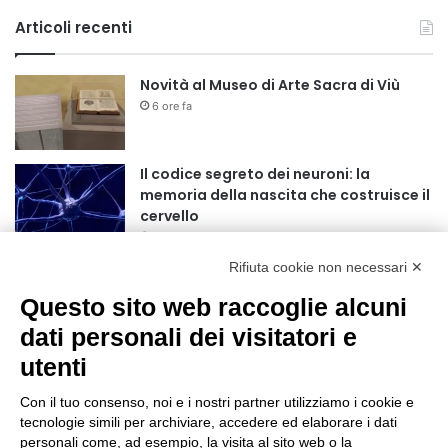
Articoli recenti
Novità al Museo di Arte Sacra di Viù
6 ore fa
Il codice segreto dei neuroni: la
memoria della nascita che costruisce il
cervello
7 ore fa
Rifiuta cookie non necessari ✕
Una guida alimentare per affrontare i
giorni più caldi: come idratarsi e cosa
Questo sito web raccoglie alcuni
portare in tavola a Ferragosto
dati personali dei visitatori e
11 ore fa
utenti
Basket Torino guarda al futuro:
accordo pluriennale con il giovane
Con il tuo consenso, noi e i nostri partner utilizziamo i cookie e
Alberto Mossi
tecnologie simili per archiviare, accedere ed elaborare i dati
11 ore fa
personali come, ad esempio, la visita al sito web o la