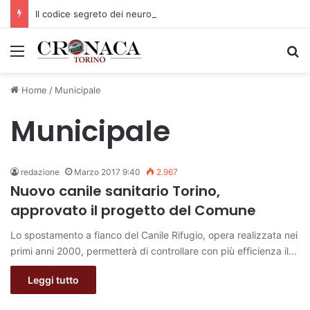
Il codice segreto dei neuroni: la memoria della nascita che costruisce il cervello
Menu
C
Home
/
Municipale
Municipale
redazione
Marzo 2017 9:40
2.967
Nuovo canile sanitario Torino,
approvato il progetto del Comune
Lo spostamento a fianco del Canile Rifugio, opera realizzata nei
primi anni 2000, permetterà di controllare con più efficienza il…
Leggi tutto