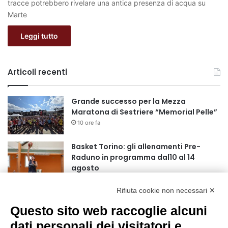
tracce potrebbero rivelare una antica presenza di acqua su
Marte
Leggi tutto
Articoli recenti
Grande successo per la Mezza
Maratona di Sestriere “Memorial Pelle”
10 ore fa
Basket Torino: gli allenamenti Pre-
Raduno in programma dal10 al 14
agosto
18 ore fa
Rifiuta cookie non necessari ✕
75 anni di INFN. La comunità, la storia, il
futuro della ricerca in fisica
Questo sito web raccoglie alcuni
fondamentale in Italia
dati personali dei visitatori e
18 ore fa