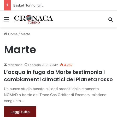
Basket Torino: gli allenamenti Pre-Raduno in programma dal10 al 14 agosto
Menu
C
Home
/
Marte
Marte
redazione
Febbraio 2021 22:42
4.262
L’acqua in fuga da Marte testimonia i
cambiamenti climatici del Pianeta rosso
Un nuovo studio basato sui dati raccolti dallo strumento
NOMAD a bordo del Trace Gas Orbiter di Exomars, missione
congiunta…
Leggi tutto