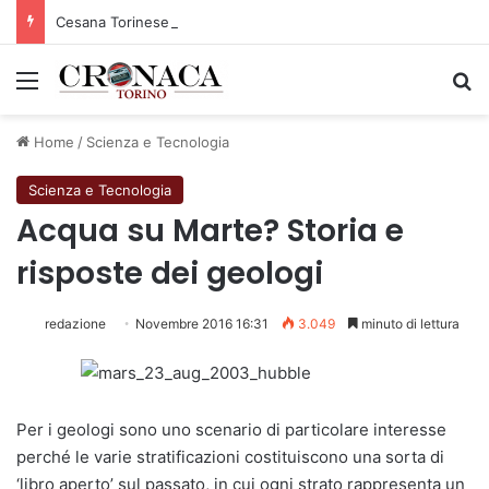
Cesana Torinese: il secondo weekend di agosto apre il cuore dell’estate
Menu
C
Home
/
Scienza e Tecnologia
Scienza e Tecnologia
Acqua su Marte? Storia e
risposte dei geologi
redazione
Novembre 2016 16:31
3.049
minuto di lettura
Per i geologi sono uno scenario di particolare interesse
perché le varie stratificazioni costituiscono una sorta di
‘libro aperto’ sul passato, in cui ogni strato rappresenta un