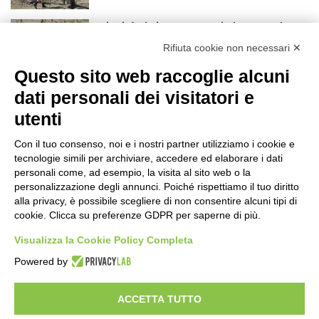
Siccità: Il Piemonte avvia le procedure
per la richiesta dello stato di calamità
Rifiuta cookie non necessari ✕
naturale
Questo sito web raccoglie alcuni
19 ore fa
dati personali dei visitatori e
Reale Mutua, ecco il programma del
precampionato
utenti
22 ore fa
Con il tuo consenso, noi e i nostri partner utilizziamo i cookie e
Nidi comunali: dalla Regione 1,5 milioni
tecnologie simili per archiviare, accedere ed elaborare i dati
di euro per ampliare gli orari dei servizi
personali come, ad esempio, la visita al sito web o la
personalizzazione degli annunci. Poiché rispettiamo il tuo diritto
a parità di tariffa
alla privacy, è possibile scegliere di non consentire alcuni tipi di
1 giorno fa
cookie. Clicca su preferenze GDPR per saperne di più.
Eclissi di Sole del 12 agosto: potenziati i
Visualizza la Cookie Policy Completa
collegamenti verso la collina
1 giorno fa
Powered by
ACCETTA TUTTO