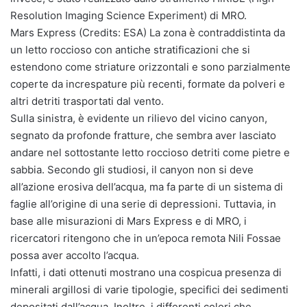
Resolution Imaging Science Experiment) di MRO.
Mars Express (Credits: ESA) La zona è contraddistinta da
un letto roccioso con antiche stratificazioni che si
estendono come striature orizzontali e sono parzialmente
coperte da increspature più recenti, formate da polveri e
altri detriti trasportati dal vento.
Sulla sinistra, è evidente un rilievo del vicino canyon,
segnato da profonde fratture, che sembra aver lasciato
andare nel sottostante letto roccioso detriti come pietre e
sabbia. Secondo gli studiosi, il canyon non si deve
all’azione erosiva dell’acqua, ma fa parte di un sistema di
faglie all’origine di una serie di depressioni. Tuttavia, in
base alle misurazioni di Mars Express e di MRO, i
ricercatori ritengono che in un’epoca remota Nili Fossae
possa aver accolto l’acqua.
Infatti, i dati ottenuti mostrano una cospicua presenza di
minerali argillosi di varie tipologie, specifici dei sedimenti
depositati dall’acqua. Inoltre, i differenti colori che