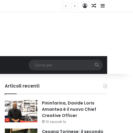
Accedi
Un articolo a c
Barra lateral
Cerca
per
Articoli recenti
Pininfarina, Davide Loris
Amantea è il nuovo Chief
Creative Officer
15 secondi fa
Cesana Torinese: il secondo