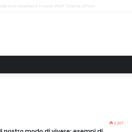
e: il secondo weekend di agosto apre il cuore dell’estate
3.207
l nostro modo di vivere: esempi di