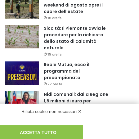
weekend di agosto apre il
cuore dell’estate
18 ore fa
Siccità: Il Piemonte avvia le
procedure per la richiesta
dello stato di calamità
naturale
19 ore fa
Reale Mutua, ecco il
programma del
precampionato
22 ore fa
Nidi comunali: dalla Regione
1,5 milioni di euro per
ampliare gli orari dei servizi a
Rifiuta cookie non necessari ✕
parità di tariffa
1 giorno fa
Eclissi di Sole del 12 agosto:
ACCETTA TUTTO
potenziati i collegamenti