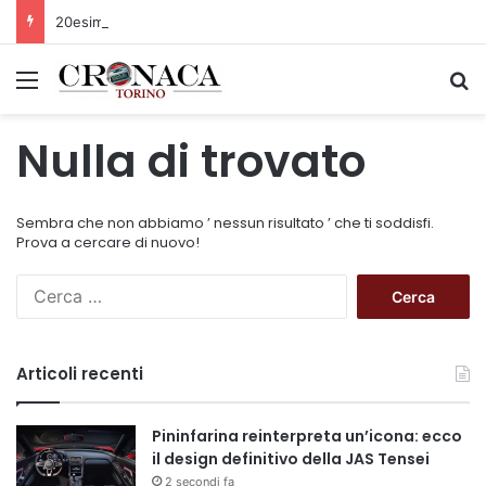
20esima edizione della Sagra del fritto misto alla piemontese
Menu
C
Nulla di trovato
Sembra che non abbiamo ’ nessun risultato ’ che ti soddisfi.
Prova a cercare di nuovo!
R
i
c
e
Articoli recenti
r
c
a
Pininfarina reinterpreta un’icona: ecco
p
il design definitivo della JAS Tensei
e
2 secondi fa