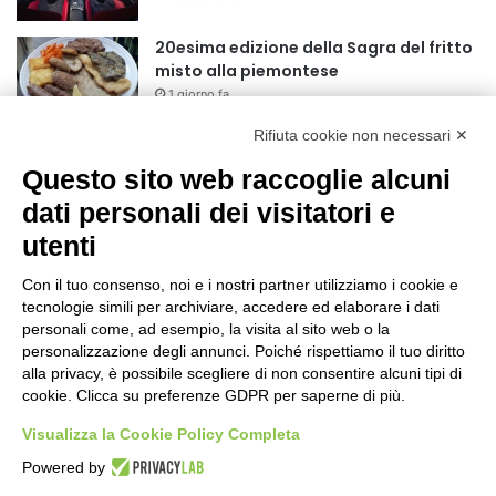
r
:
20esima edizione della Sagra del fritto
misto alla piemontese
1 giorno fa
Rifiuta cookie non necessari ✕
Grande successo per la Mezza
Maratona di Sestriere “Memorial Pelle”
Questo sito web raccoglie alcuni
2 giorni fa
dati personali dei visitatori e
utenti
Basket Torino: gli allenamenti Pre-
Raduno in programma dal10 al 14
Con il tuo consenso, noi e i nostri partner utilizziamo i cookie e
agosto
tecnologie simili per archiviare, accedere ed elaborare i dati
2 giorni fa
personali come, ad esempio, la visita al sito web o la
75 anni di INFN. La comunità, la storia, il
personalizzazione degli annunci. Poiché rispettiamo il tuo diritto
futuro della ricerca in fisica
alla privacy, è possibile scegliere di non consentire alcuni tipi di
cookie. Clicca su preferenze GDPR per saperne di più.
fondamentale in Italia
2 giorni fa
Visualizza la Cookie Policy Completa
Stop alla linea Torino-Bardonecchia
Powered by
nel pieno della stagione turistica