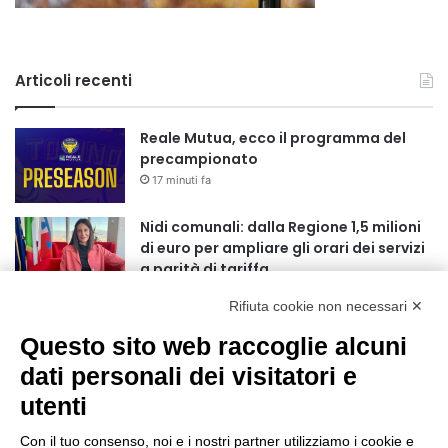
Articoli recenti
Reale Mutua, ecco il programma del
precampionato
17 minuti fa
Nidi comunali: dalla Regione 1,5 milioni
di euro per ampliare gli orari dei servizi
a parità di tariffa
4 ore fa
Rifiuta cookie non necessari ✕
Eclissi di Sole del 12 agosto: potenziati i
Questo sito web raccoglie alcuni
collegamenti verso la collina
4 ore fa
dati personali dei visitatori e
utenti
Sauze d’Oulx: il secondo weekend di
agosto apre la strada al Grande
Con il tuo consenso, noi e i nostri partner utilizziamo i cookie e