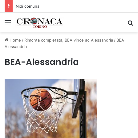
Nidi comunali: dalla Regione 1,5 milioni di euro per ampliare gli orari dei servizi a parità di tariffa
Menu
C
Home
/
Rimonta completata, BEA vince ad Alessandria
/
BEA-
Alessandria
BEA-Alessandria