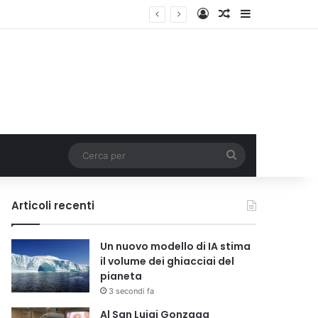
Accedi
Un articolo a c
Barra lateral
Cerca
per
Articoli recenti
Un nuovo modello di IA stima
il volume dei ghiacciai del
pianeta
3 secondi fa
Al San Luigi Gonzaga