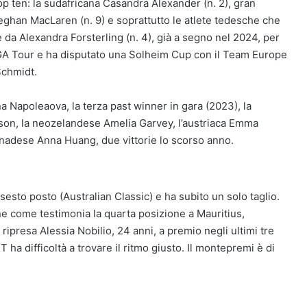
op ten: la sudafricana Casandra Alexander (n. 2), gran
 Meghan MacLaren (n. 9) e soprattutto le atlete tedesche che
 da Alexandra Forsterling (n. 4), già a segno nel 2024, per
GA Tour e ha disputato una Solheim Cup con il Team Europe
Schmidt.
 Napoleaova, la terza past winner in gara (2023), la
wson, la neozelandese Amelia Garvey, l’austriaca Emma
anadese Anna Huang, due vittorie lo scorso anno.
 sesto posto (Australian Classic) e ha subito un solo taglio.
e come testimonia la quarta posizione a Mauritius,
ripresa Alessia Nobilio, 24 anni, a premio negli ultimi tre
 ha difficoltà a trovare il ritmo giusto. Il montepremi è di