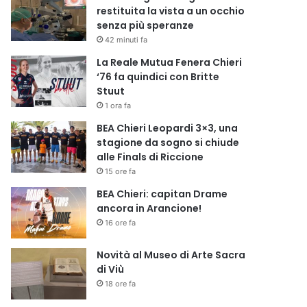
restituita la vista a un occhio
senza più speranze
42 minuti fa
La Reale Mutua Fenera Chieri
‘76 fa quindici con Britte
Stuut
1 ora fa
BEA Chieri Leopardi 3×3, una
stagione da sogno si chiude
alle Finals di Riccione
15 ore fa
BEA Chieri: capitan Drame
ancora in Arancione!
16 ore fa
Novità al Museo di Arte Sacra
di Viù
18 ore fa