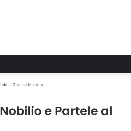
nzaga restituita la vista a un occhio senza più speranze
artele al German Masters
 Nobilio e Partele al