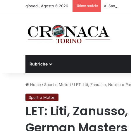
giovedì, Agosto 6 2026
Ultime notizie
Al San Luigi Go
Rubriche
Home
/
Sport e Motori
/
LET: Liti, Zanusso, Nobilio e P
Sport e Motori
LET: Liti, Zanusso,
German Masters