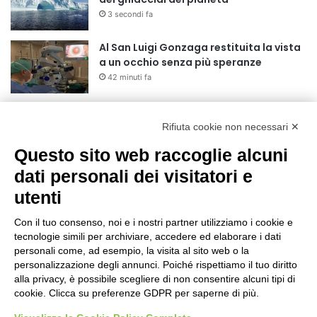
3 secondi fa
Al San Luigi Gonzaga restituita la vista
a un occhio senza più speranze
42 minuti fa
La Reale Mutua Fenera Chieri ‘76 fa
quindici con Britte Stuut
Rifiuta cookie non necessari ✕
1 ora fa
Questo sito web raccoglie alcuni
dati personali dei visitatori e
BEA Chieri Leopardi 3×3, una stagione
da sogno si chiude alle Finals di
utenti
Riccione
15 ore fa
Con il tuo consenso, noi e i nostri partner utilizziamo i cookie e
tecnologie simili per archiviare, accedere ed elaborare i dati
BEA Chieri: capitan Drame ancora in
personali come, ad esempio, la visita al sito web o la
Arancione!
personalizzazione degli annunci. Poiché rispettiamo il tuo diritto
16 ore fa
alla privacy, è possibile scegliere di non consentire alcuni tipi di
cookie. Clicca su preferenze GDPR per saperne di più.
Novità al Museo di Arte Sacra di Viù