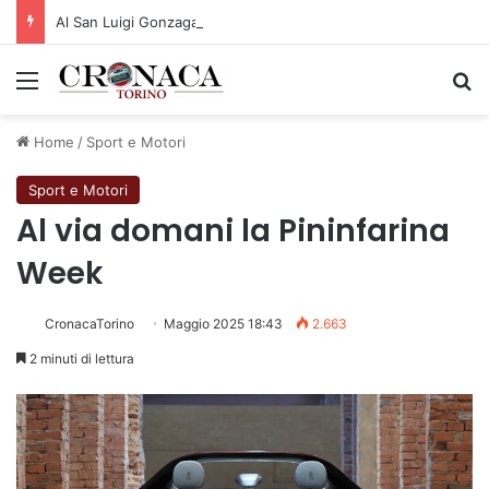
Al San Luigi Gonzaga restituita la vista a un occhio senza più speranze
Menu
C
Home
/
Sport e Motori
Sport e Motori
Al via domani la Pininfarina
Week
CronacaTorino
Maggio 2025 18:43
2.663
2 minuti di lettura