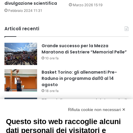
divulgazione scientifica
Marzo 2026 15:19
Febbraio 2024 11:31
Articoli recenti
Grande successo per la Mezza
Maratona di Sestriere “Memorial Pelle”
10 ore fa
Basket Torino: gli allenamenti Pre-
Raduno in programma dal10 al 14
agosto
18 ore fa
75 anni di INFN. La comunità, la storia, il
futuro della ricerca in fisica
Rifiuta cookie non necessari ✕
fondamentale in Italia
Questo sito web raccoglie alcuni
18 ore fa
dati personali dei visitatori e
Stop alla linea Torino-Bardonecchia