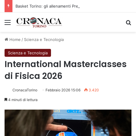
Basket Torino: gli allenamenti Pre-Raduno in programma dal10 al 14 agosto
Menu
C
Home
/
Scienza e Tecnologia
Scienza e Tecnologia
International Masterclasses
di Fisica 2026
CronacaTorino
Febbraio 2026 15:06
3.420
4 minuti di lettura