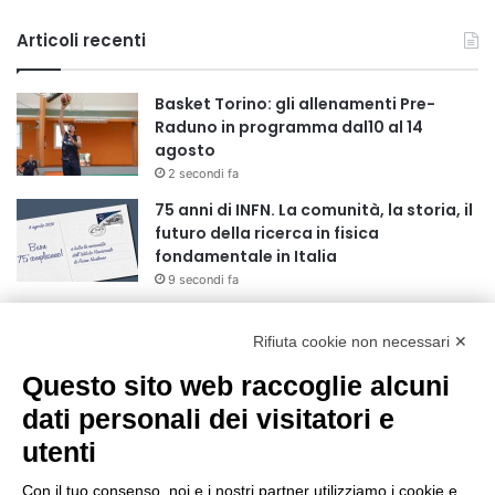
Articoli recenti
Basket Torino: gli allenamenti Pre-
Raduno in programma dal10 al 14
agosto
2 secondi fa
75 anni di INFN. La comunità, la storia, il
futuro della ricerca in fisica
fondamentale in Italia
9 secondi fa
Stop alla linea Torino-Bardonecchia
nel pieno della stagione turistica
Rifiuta cookie non necessari ✕
4 ore fa
Questo sito web raccoglie alcuni
dati personali dei visitatori e
Grande partecipazione alla Festa della
Madonna della Neve al Rifugio Ciao
utenti
Pais
15 ore fa
Con il tuo consenso, noi e i nostri partner utilizziamo i cookie e