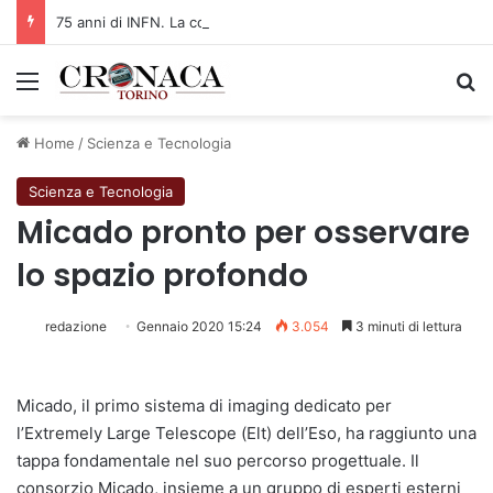
75 anni di INFN. La comunità, la storia, il futuro della ricerca in fisica fondamentale in Italia
Menu
C
Home
/
Scienza e Tecnologia
Scienza e Tecnologia
Micado pronto per osservare
lo spazio profondo
redazione
Gennaio 2020 15:24
3.054
3 minuti di lettura
Micado, il primo sistema di imaging dedicato per
l’Extremely Large Telescope (Elt) dell’Eso, ha raggiunto una
tappa fondamentale nel suo percorso progettuale. Il
consorzio Micado, insieme a un gruppo di esperti esterni