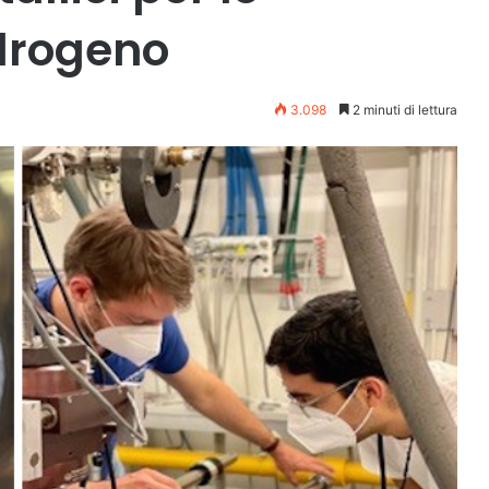
idrogeno
3.098
2 minuti di lettura