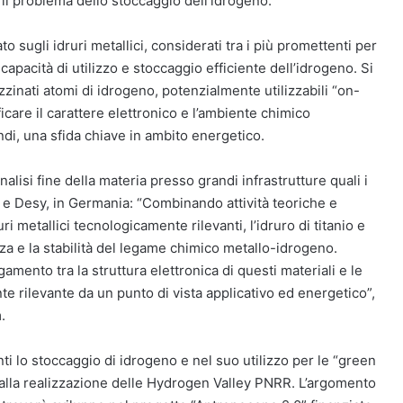
il problema dello stoccaggio dell’idrogeno.
to sugli idruri metallici, considerati tra i più promettenti per
capacità di utilizzo e stoccaggio efficiente dell’idrogeno. Si
azzinati atomi di idrogeno, potenzialmente utilizzabili “on-
icare il carattere elettronico e l’ambiente chimico
indi, una sfida chiave in ambito energetico.
nalisi fine della materia presso grandi infrastrutture quali i
e Desy, in Germania: “Combinando attività teoriche e
ri metallici tecnologicamente rilevanti, l’idruro di titanio e
 forza e la stabilità del legame chimico metallo-idrogeno.
amento tra la struttura elettronica di questi materiali e le
 rilevante da un punto di vista applicativo ed energetico”,
.
nti lo stoccaggio di idrogeno e nel suo utilizzo per le “green
alla realizzazione delle Hydrogen Valley PNRR. L’argomento