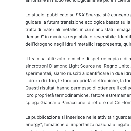
affrontare in modo tecnologicamente più efficiente 
Lo studio, pubblicato su
PRX Energy
, si è concentra
guidare la futura transizione ecologica basata sulla 
tratta di materiali metallici in cui siano stati immag
demand” in maniera regolabile e reversibile. Identif
dell’idrogeno negli idruri metallici rappresenta, qu
Il team ha utilizzato tecniche di spettroscopia e di a
sincrotroni Diamond Light Source nel Regno Unito, 
sperimentali, siamo riusciti a identificare in due idru
l’idruro di ittrio, le loro proprietà elettroniche, la
Questi risultati hanno permesso di ottenere il colleg
loro proprietà termodinamiche, fattore estremamente
spiega Giancarlo Panaccione, direttore del Cnr-Iom
La pubblicazione si inserisce nelle attività riguarda
energy”, tematiche di importanza nazionale legate 