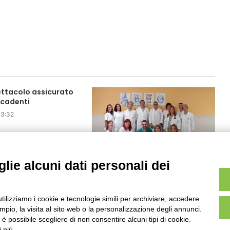
ettacolo assicurato
e cadenti
13:32
lie alcuni dati personali dei
Il “GPS” del naso: a
Borgomanero la chirurgia dei
seni paranasali è guidata dal
navigatore
utilizziamo i cookie e tecnologie simili per archiviare, accedere
Novembre 2025 12:28
pio, la visita al sito web o la personalizzazione degli annunci.
, è possibile scegliere di non consentire alcuni tipi di cookie.
 più.