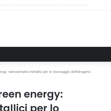
o: gli allenamenti Pre-Raduno in programma dal10 al 14 agosto
ergy: nanoserbatoi metallici per lo stoccaggio dell’idrogeno
green energy:
llici per lo