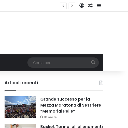
Accedi
Un articolo a c
Barra lateral
Cerca
per
Articoli recenti
Grande successo per la
Mezza Maratona di Sestriere
“Memorial Pelle”
10 ore fa
Basket Torino: gli allenamenti