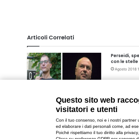
Articoli Correlati
Perseidi, sp
con le stell
Agosto 2018 
Questo sito web raccog
Doppio appuntamento a
Giovedìscienza di divulgazione
visitatori e utenti
scientifica
Con il tuo consenso, noi e i nostri partner 
Febbraio 2024 11:31
ed elaborare i dati personali come, ad esem
Poiché rispettiamo il tuo diritto alla privacy
Clicca su preferenze GDPR per saperne di