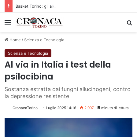
Basket Torino: gli allenamenti Pre-Raduno in programma dal10 al 14 agosto
Menu
C
Home
/
Scienza e Tecnologia
Scienza e Tecnologia
Al via in Italia i test della
psilocibina
Sostanza estratta dai funghi allucinogeni, contro
la depressione resistente
CronacaTorino
Luglio 2025 14:16
2.997
minuto di lettura