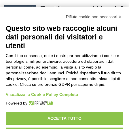
75 anni di INFN. La comunità, la storia, il
futuro della ricerca in fisica
Rifiuta cookie non necessari ✕
fondamentale in Italia
Questo sito web raccoglie alcuni
18 ore fa
dati personali dei visitatori e
Stop alla linea Torino-Bardonecchia
nel pieno della stagione turistica
utenti
22 ore fa
Con il tuo consenso, noi e i nostri partner utilizziamo i cookie e
Grande partecipazione alla Festa della
tecnologie simili per archiviare, accedere ed elaborare i dati
Madonna della Neve al Rifugio Ciao
personali come, ad esempio, la visita al sito web o la
personalizzazione degli annunci. Poiché rispettiamo il tuo diritto
Pais
alla privacy, è possibile scegliere di non consentire alcuni tipi di
1 giorno fa
cookie. Clicca su preferenze GDPR per saperne di più.
Pininfarina, Davide Loris Amantea è il
Visualizza la Cookie Policy Completa
nuovo Chief Creative Officer
2 giorni fa
Powered by
ACCETTA TUTTO
Visibileweb - IT03270560802 - info@cronacamilano.it