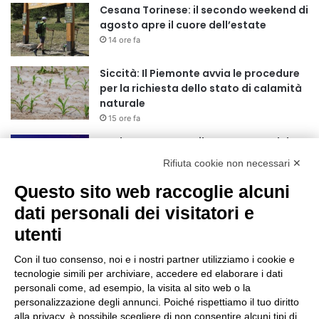
Cesana Torinese: il secondo weekend di
agosto apre il cuore dell’estate
14 ore fa
Siccità: Il Piemonte avvia le procedure
per la richiesta dello stato di calamità
naturale
15 ore fa
Reale Mutua, ecco il programma del
precampionato
Rifiuta cookie non necessari ✕
18 ore fa
Questo sito web raccoglie alcuni
Nidi comunali: dalla Regione 1,5 milioni
dati personali dei visitatori e
di euro per ampliare gli orari dei servizi
utenti
a parità di tariffa
21 ore fa
Con il tuo consenso, noi e i nostri partner utilizziamo i cookie e
Eclissi di Sole del 12 agosto: potenziati i
tecnologie simili per archiviare, accedere ed elaborare i dati
collegamenti verso la collina
personali come, ad esempio, la visita al sito web o la
personalizzazione degli annunci. Poiché rispettiamo il tuo diritto
21 ore fa
alla privacy, è possibile scegliere di non consentire alcuni tipi di