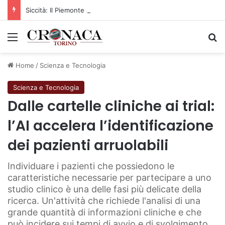
Siccità: Il Piemonte avvia le procedure per la richiesta dello stato di calamità naturale
Menu
C
Home
/
Scienza e Tecnologia
Scienza e Tecnologia
Dalle cartelle cliniche ai trial:
l’AI accelera l’identificazione
dei pazienti arruolabili
Individuare i pazienti che possiedono le
caratteristiche necessarie per partecipare a uno
studio clinico è una delle fasi più delicate della
ricerca. Un'attività che richiede l'analisi di una
grande quantità di informazioni cliniche e che
può incidere sui tempi di avvio e di svolgimento