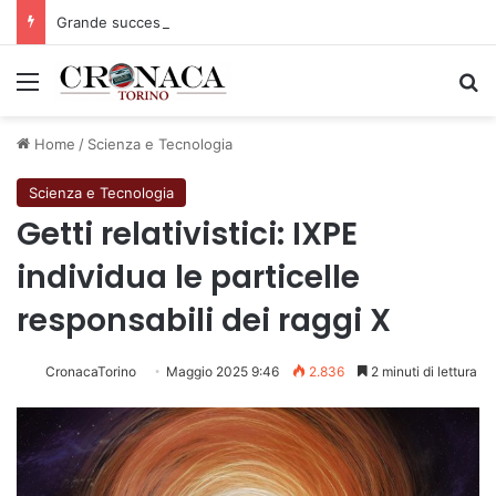
Grande successo per la Mezza Maratona di Sestriere “Memorial Pelle”
Menu
C
Home
/
Scienza e Tecnologia
Scienza e Tecnologia
Getti relativistici: IXPE
individua le particelle
responsabili dei raggi X
CronacaTorino
Maggio 2025 9:46
2.836
2 minuti di lettura