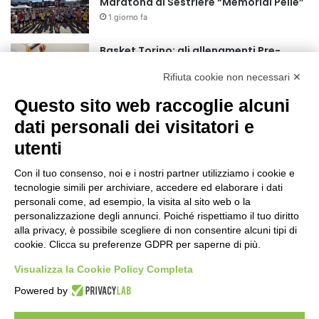
Maratona di Sestriere “Memorial Pelle”
1 giorno fa
Basket Torino: gli allenamenti Pre-
Raduno in programma dal10 al 14
Rifiuta cookie non necessari ✕
agosto
2 giorni fa
Questo sito web raccoglie alcuni
75 anni di INFN. La comunità, la storia, il
dati personali dei visitatori e
futuro della ricerca in fisica
utenti
fondamentale in Italia
2 giorni fa
Con il tuo consenso, noi e i nostri partner utilizziamo i cookie e
Stop alla linea Torino-Bardonecchia
tecnologie simili per archiviare, accedere ed elaborare i dati
nel pieno della stagione turistica
personali come, ad esempio, la visita al sito web o la
personalizzazione degli annunci. Poiché rispettiamo il tuo diritto
2 giorni fa
alla privacy, è possibile scegliere di non consentire alcuni tipi di
cookie. Clicca su preferenze GDPR per saperne di più.
Grande partecipazione alla Festa della
Madonna della Neve al Rifugio Ciao
Visualizza la Cookie Policy Completa
Pais
Powered by
2 giorni fa