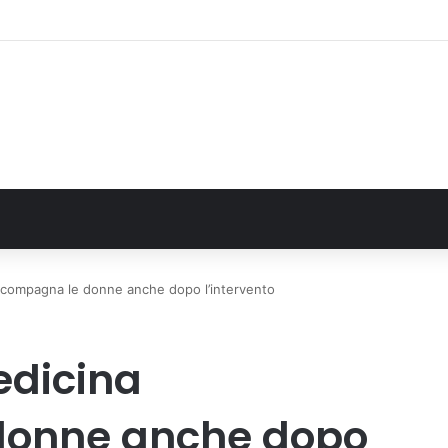
il secondo weekend di agosto apre la strada al Grande Ferragosto
ccompagna le donne anche dopo l’intervento
edicina
donne anche dopo