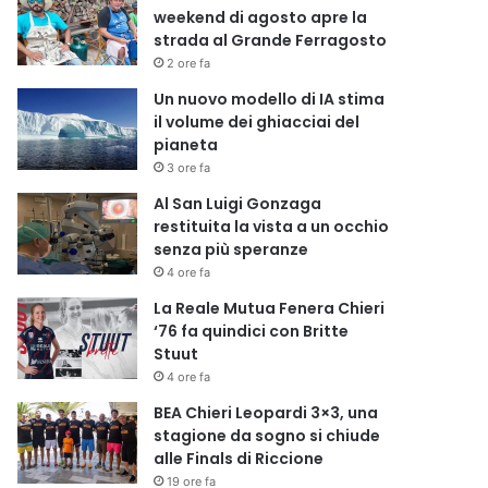
weekend di agosto apre la
strada al Grande Ferragosto
2 ore fa
Un nuovo modello di IA stima
il volume dei ghiacciai del
pianeta
3 ore fa
Al San Luigi Gonzaga
restituita la vista a un occhio
senza più speranze
4 ore fa
La Reale Mutua Fenera Chieri
‘76 fa quindici con Britte
Stuut
4 ore fa
BEA Chieri Leopardi 3×3, una
stagione da sogno si chiude
alle Finals di Riccione
19 ore fa