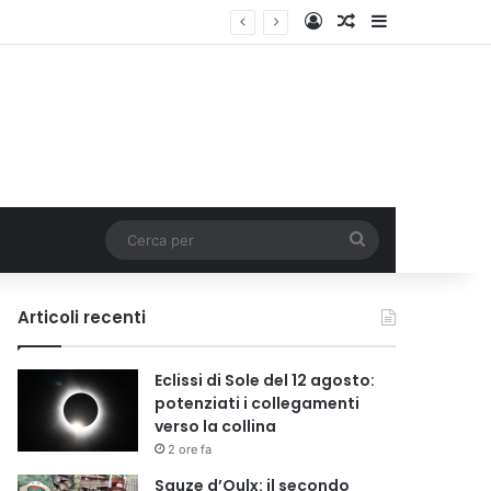
Accedi
Un articolo a c
Barra lateral
Cerca
per
Articoli recenti
Eclissi di Sole del 12 agosto:
potenziati i collegamenti
verso la collina
2 ore fa
Sauze d’Oulx: il secondo