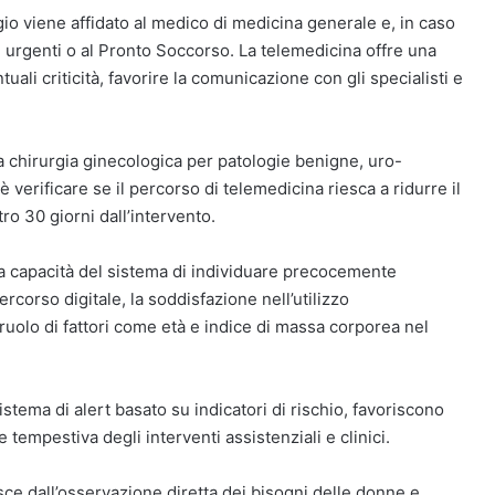
io viene affidato al medico di medicina generale e, in caso
e urgenti o al Pronto Soccorso. La telemedicina offre una
ali criticità, favorire la comunicazione con gli specialisti e
chirurgia ginecologica per patologie benigne, uro-
 verificare se il percorso di telemedicina riesca a ridurre il
o 30 giorni dall’intervento.
 la capacità del sistema di individuare precocemente
ercorso digitale, la soddisfazione nell’utilizzo
 il ruolo di fattori come età e indice di massa corporea nel
istema di alert basato su indicatori di rischio, favoriscono
ne tempestiva degli interventi assistenziali e clinici.
asce dall’osservazione diretta dei bisogni delle donne e