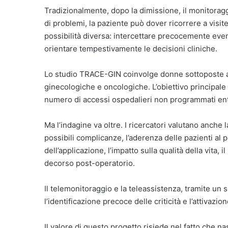
Tradizionalmente, dopo la dimissione, il monitoragg
di problemi, la paziente può dover ricorrere a visit
possibilità diversa: intercettare precocemente eventu
orientare tempestivamente le decisioni cliniche.
Lo studio TRACE-GIN coinvolge donne sottoposte a 
ginecologiche e oncologiche. L’obiettivo principale è
numero di accessi ospedalieri non programmati entr
Ma l’indagine va oltre. I ricercatori valutano anche
possibili complicanze, l’aderenza delle pazienti al p
dell’applicazione, l’impatto sulla qualità della vita,
decorso post-operatorio.
Il telemonitoraggio e la teleassistenza, tramite un s
l’identificazione precoce delle criticità e l’attivazio
Il valore di questo progetto risiede nel fatto che n