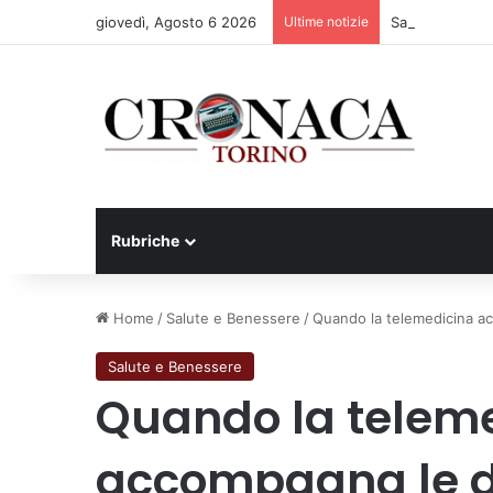
giovedì, Agosto 6 2026
Ultime notizie
Sauze d’Oulx: 
Rubriche
Home
/
Salute e Benessere
/
Quando la telemedicina a
Salute e Benessere
Quando la telem
accompagna le 