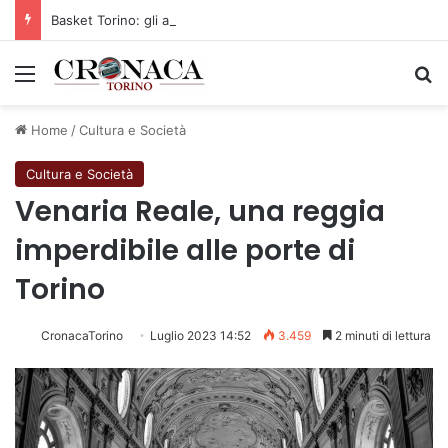
Basket Torino: gli allenamenti Pre-Raduno in programma dal10 al 14 agosto
Menu
C
Home
/
Cultura e Società
Cultura e Società
Venaria Reale, una reggia
imperdibile alle porte di
Torino
CronacaTorino
Luglio 2023 14:52
3.459
2 minuti di lettura