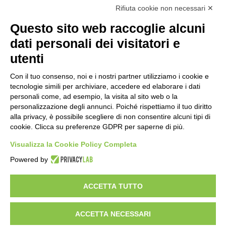
futuro della ricerca in fisica
Rifiuta cookie non necessari ✕
fondamentale in Italia
18 ore fa
Questo sito web raccoglie alcuni
Stop alla linea Torino-Bardonecchia
dati personali dei visitatori e
nel pieno della stagione turistica
utenti
22 ore fa
Con il tuo consenso, noi e i nostri partner utilizziamo i cookie e
Grande partecipazione alla Festa della
tecnologie simili per archiviare, accedere ed elaborare i dati
Madonna della Neve al Rifugio Ciao
personali come, ad esempio, la visita al sito web o la
Pais
personalizzazione degli annunci. Poiché rispettiamo il tuo diritto
alla privacy, è possibile scegliere di non consentire alcuni tipi di
1 giorno fa
cookie. Clicca su preferenze GDPR per saperne di più.
Pininfarina, Davide Loris Amantea è il
nuovo Chief Creative Officer
Visualizza la Cookie Policy Completa
2 giorni fa
Powered by
ACCETTA TUTTO
Visibileweb - IT03270560802 - info@cronacamilano.it
ACCETTA NECESSARI
Privacy Policy