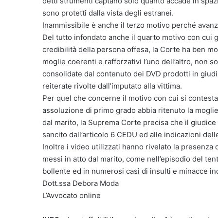
detti strumenti captano solo quanto accade in spazi 
sono protetti dalla vista degli estranei.
Inammissibile è anche il terzo motivo perché avanzat
Del tutto infondato anche il quarto motivo con cui gl
credibilità della persona offesa, la Corte ha ben moti
moglie coerenti e rafforzativi l’uno dell’altro, non s
consolidate dal contenuto dei DVD prodotti in giudi
reiterate rivolte dall’imputato alla vittima.
Per quel che concerne il motivo con cui si contesta
assoluzione di primo grado abbia ritenuto la mogl
dal marito, la Suprema Corte precisa che il giudice d
sancito dall’articolo 6 CEDU ed alle indicazioni del
Inoltre i video utilizzati hanno rivelato la presenza
messi in atto dal marito, come nell’episodio del tent
bollente ed in numerosi casi di insulti e minacce indi
Dott.ssa Debora Moda
L’Avvocato online