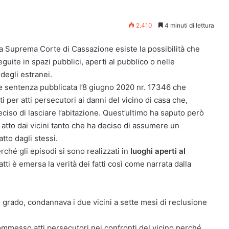
2.410
4 minuti di lettura
la Suprema Corte di Cassazione esiste la possibilità che
uite in spazi pubblici, aperti al pubblico o nelle
degli estranei.
te sentenza pubblicata l’8 giugno 2020 nr. 17346 che
 per atti persecutori ai danni del vicino di casa che,
ciso di lasciare l’abitazione. Quest’ultimo ha saputo però
n atto dai vicini tanto che ha deciso di assumere un
tto dagli stessi.
erché gli episodi si sono realizzati in
luoghi aperti al
atti è emersa la verità dei fatti così come narrata dalla
 grado, condannava i due vicini a sette mesi di reclusione
commesso atti persecutori nei confronti del vicino perché