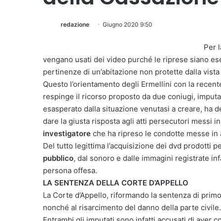
redazione
Giugno 2020 9:50
Per 
vengano usati dei video purché le riprese siano eseg
pertinenze di un’abitazione non protette dalla vista 
Questo l’orientamento degli Ermellini con la recen
respinge il ricorso proposto da due coniugi, imputati
esasperato dalla situazione venutasi a creare, ha de
dare la giusta risposta agli atti persecutori messi i
investigatore
che ha ripreso le condotte messe in a
Del tutto legittima l’acquisizione dei dvd prodotti p
pubblico
, dal sonoro e dalle immagini registrate inf
persona offesa.
LA SENTENZA DELLA CORTE D’APPELLO
La Corte d’Appello, riformando la sentenza di primo
nonché al risarcimento del danno della parte civile.
Entrambi gli imputati sono infatti accusati di aver 