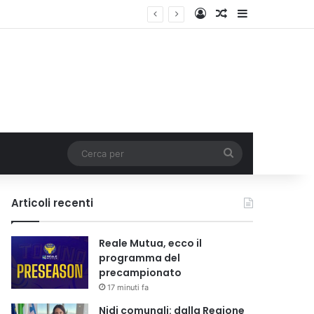
Accedi
Un articolo a c
Barra lateral
i tariffa
Cerca
per
Articoli recenti
Reale Mutua, ecco il
programma del
precampionato
17 minuti fa
Nidi comunali: dalla Regione