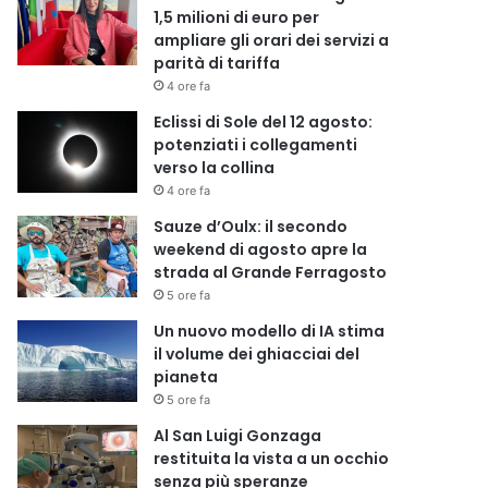
1,5 milioni di euro per
ampliare gli orari dei servizi a
parità di tariffa
4 ore fa
Eclissi di Sole del 12 agosto:
potenziati i collegamenti
verso la collina
4 ore fa
Sauze d’Oulx: il secondo
weekend di agosto apre la
strada al Grande Ferragosto
5 ore fa
Un nuovo modello di IA stima
il volume dei ghiacciai del
pianeta
5 ore fa
Al San Luigi Gonzaga
restituita la vista a un occhio
senza più speranze