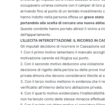
occupavano un’area comune con il camper di loro p
arrivando fino al punto di un tentato investimento co
hanno indotto nella persona offesa un
grave stato 
portandolo alla scelta di cercare una nuova abita
Queste condotte hanno portato altresì il vicino a ri
dell’appartamento.
L’ILLECITA INTERCETTAZIONE: IL RICORSO IN C
Gli imputati decidono di ricorrere in Cassazione so
1. Con il primo motivo lamentano il mancato accogli
motivazione carente ed illogica sul punto.
2. Con il secondo motivo deducono una violazione de
decisione di rigetto della perizia su delle prove inu
privata dimora che devono considerarsi illecite ai se
3. Con il terzo motivo mettono in evidenza che il r
verificatisi all’interno della loro abitazione privata.
4. Con il quarto motivo evidenziano l’inattendibilità 
non ha tenuto conto delle stesse minacce effettuate
5. Con il quinto ed ultimo motivo si considera l’illo