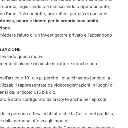
roprietà, ingiuriandolo e minacciandolo ripetutamente,
n l’auto. Tali condotte, protrattesi per più di due anni,
d’ansia, paura e timore per la propria incolumità,
zione
.
chiedere l’aiuto di un investigatore privato e l’abbandono
ASSAZIONE
llevando questi motivi:
mento di alcune richieste istruttorie nonché una
ll’articolo 191 c.p.p. perché i giudici hanno fondato la
tilizzabili rappresentate da videoregistrazioni in luoghi di
nsi dell’articolo 615 bis c.p..
eato è stato configurato dalla Corte anche per episodi
della persona offesa ed il fatto che la Corte, nel giudizio,
 dalla persona offesa agli imputati.
gica e carente motivazione della Corte relativa alla penale