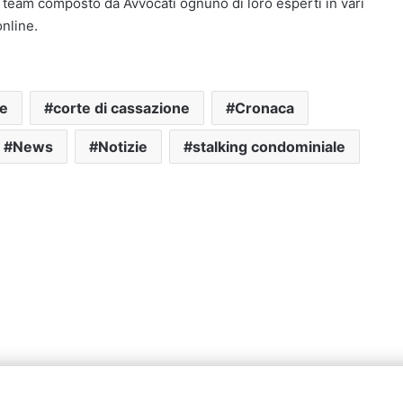
o team composto da Avvocati ognuno di loro esperti in vari
online.
e
corte di cassazione
Cronaca
News
Notizie
stalking condominiale