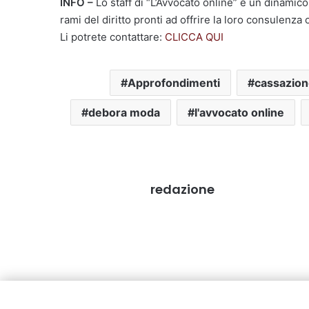
INFO –
Lo staff di “L’Avvocato online” è un dinamic
rami del diritto pronti ad offrire la loro consulenza 
Li potrete contattare:
CLICCA QUI
Approfondimenti
cassazion
debora moda
l'avvocato online
redazione
Articoli Correlati