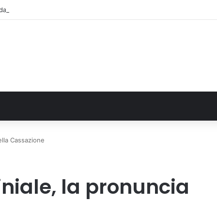
alla Regione 1,5 milioni di euro per ampliare gli orari dei servizi a parità d
ella Cassazione
niale, la pronuncia