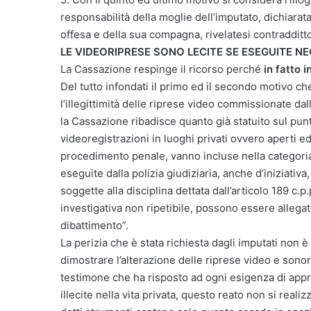
responsabilità della moglie dell’imputato, dichiara
offesa e della sua compagna, rivelatesi contradditto
LE VIDEORIPRESE SONO LECITE SE ESEGUITE NE
La Cassazione respinge il ricorso perché
in fatto 
Del tutto infondati il primo ed il secondo motivo 
l’illegittimità delle riprese video commissionate dal
la Cassazione ribadisce quanto già statuito sul pu
videoregistrazioni in luoghi privati ovvero aperti ed
procedimento penale, vanno incluse nella categoria 
eseguite dalla polizia giudiziaria, anche d’iniziativ
soggette alla disciplina dettata dall’articolo 189 c.p
investigativa non ripetibile, possono essere allegate
dibattimento”.
La perizia che è stata richiesta dagli imputati non
dimostrare l’alterazione delle riprese video e sono
testimone che ha risposto ad ogni esigenza di appro
illecite nella vita privata, questo reato non si realiz