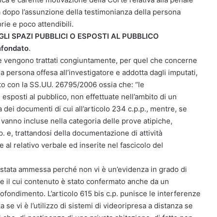
ta dopo l’assunzione della testimonianza della persona
rie e poco attendibili.
GLI SPAZI PUBBLICI O ESPOSTI AL PUBBLICO
infondato
.
che vengono trattati congiuntamente, per quel che concerne
la persona offesa all’investigatore e addotta dagli imputati,
nto con la SS.UU. 26795/2006 ossia che: “le
 esposti al pubblico, non effettuate nell’ambito di un
dei documenti di cui all’articolo 234 c.p.p., mentre, se
a, vanno incluse nella categoria delle prove atipiche,
.p. e, trattandosi della documentazione di attività
 al relativo verbale ed inserite nel fascicolo del
 è stata ammessa perché non vi è un’evidenza in grado di
re il cui contenuto è stato confermato anche da un
fondimento. L’articolo 615 bis c.p. punisce le interferenze
za se vi è l’utilizzo di sistemi di videoripresa a distanza se