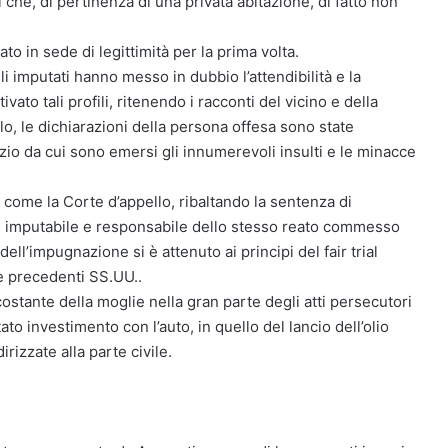
che, di pertinenza di una privata abitazione, di fatto non
o in sede di legittimità per la prima volta.
i imputati hanno messo in dubbio l’attendibilità e la
vato tali profili, ritenendo i racconti del vicino e della
olo, le dichiarazioni della persona offesa sono state
zio da cui sono emersi gli innumerevoli insulti e le minacce
 come la Corte d’appello, ribaltando la sentenza di
ie imputabile e responsabile dello stesso reato commesso
ell’impugnazione si è attenuto ai principi del fair trial
le precedenti SS.UU..
 costante della moglie nella gran parte degli atti persecutori
ato investimento con l’auto, in quello del lancio dell’olio
rizzate alla parte civile.