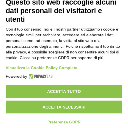
Questo sito web raccoglie alcuni
nel pieno della stagione turistica
4 ore fa
dati personali dei visitatori e
utenti
Grande partecipazione alla Festa della
Madonna della Neve al Rifugio Ciao
Con il tuo consenso, noi e i nostri partner utilizziamo i cookie e
Pais
tecnologie simili per archiviare, accedere ed elaborare i dati
15 ore fa
personali come, ad esempio, la visita al sito web o la
personalizzazione degli annunci. Poiché rispettiamo il tuo diritto
Pininfarina, Davide Loris Amantea è il
alla privacy, è possibile scegliere di non consentire alcuni tipi di
nuovo Chief Creative Officer
cookie. Clicca su preferenze GDPR per saperne di più.
1 giorno fa
Visualizza la Cookie Policy Completa
Cesana Torinese: il secondo weekend di
Powered by
agosto apre il cuore dell’estate
2 giorni fa
ACCETTA TUTTO
ACCETTA NECESSARI
Visibileweb - IT03270560802 - info@cronacamilano.it
Privacy Policy
Preferenze GDPR