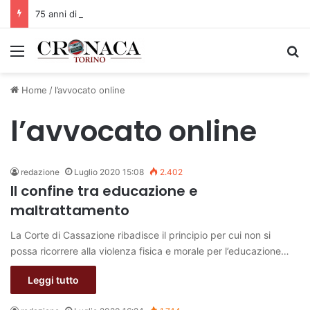
75 anni di INFN. La comunità, la storia, il futuro della ricerca in fisica fondamentale in Italia
Menu
C
Home
/
l’avvocato online
l’avvocato online
redazione
Luglio 2020 15:08
2.402
Il confine tra educazione e
maltrattamento
La Corte di Cassazione ribadisce il principio per cui non si
possa ricorrere alla violenza fisica e morale per l’educazione…
Leggi tutto