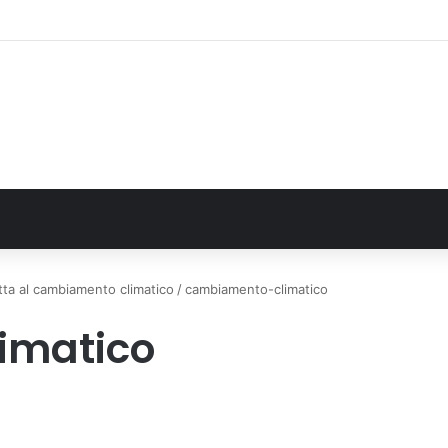
: il secondo weekend di agosto apre il cuore dell’estate
otta al cambiamento climatico
/
cambiamento-climatico
imatico