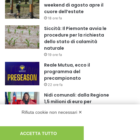
weekend di agosto apre il
cuore dell’estate
18 ore fa
Siccità: Il Piemonte avvia le
procedure per la richiesta
dello stato di calamità
naturale
19 ore fa
Reale Mutua, ecco il
programma del
precampionato
22 ore fa
Nidi comunali: dalla Regione
1,5 milioni di euro per
ampliare gli orari dei servizi a
Rifiuta cookie non necessari ✕
parità di tariffa
1 giorno fa
Eclissi di Sole del 12 agosto:
ACCETTA TUTTO
potenziati i collegamenti