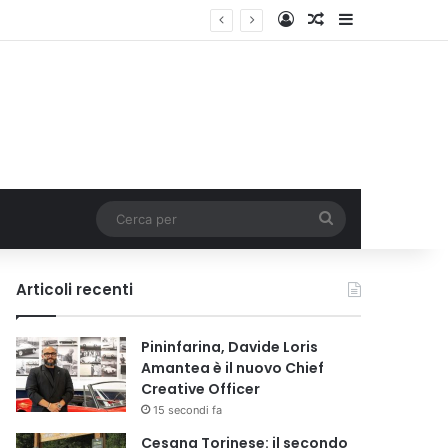
Accedi
Un articolo a c
Barra lateral
Cerca
per
Articoli recenti
Pininfarina, Davide Loris
Amantea è il nuovo Chief
Creative Officer
15 secondi fa
Cesana Torinese: il secondo