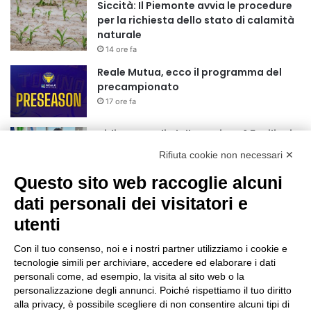
Siccità: Il Piemonte avvia le procedure
per la richiesta dello stato di calamità
naturale
14 ore fa
Reale Mutua, ecco il programma del
precampionato
17 ore fa
Nidi comunali: dalla Regione 1,5 milioni
di euro per ampliare gli orari dei servizi
Rifiuta cookie non necessari ✕
a parità di tariffa
Questo sito web raccoglie alcuni
20 ore fa
dati personali dei visitatori e
Eclissi di Sole del 12 agosto: potenziati i
collegamenti verso la collina
utenti
21 ore fa
Con il tuo consenso, noi e i nostri partner utilizziamo i cookie e
Sauze d’Oulx: il secondo weekend di
tecnologie simili per archiviare, accedere ed elaborare i dati
agosto apre la strada al Grande
personali come, ad esempio, la visita al sito web o la
personalizzazione degli annunci. Poiché rispettiamo il tuo diritto
Ferragosto
alla privacy, è possibile scegliere di non consentire alcuni tipi di
21 ore fa