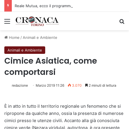
Reale Mutua, ecco il programma del precampionato
Menu
C
Home
/
Animali e Ambiente
Animali e Ambiente
Cimice Asiatica, come
comportarsi
redazione
Marzo 2019 11:26
3.070
2 minuti di lettura
È in atto in tutto il territorio regionale un fenomeno che si
ripropone da qualche anno, ossia la presenza di numerose
cimici presso le utenze civili. Accanto alla già conosciuta
cimice verde (Nezara viridula), autoctona, è ora presente