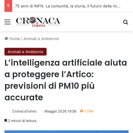
75 anni di INFN. La comunità, la storia, il futuro della ricerca in fisica fondamentale in Italia
Menu
C
Home
/
Animali e Ambiente
Animali e Ambiente
L’intelligenza artificiale aiuta
a proteggere l’Artico:
previsioni di PM10 più
accurate
CronacaTorino
Maggio 2026 19:58
1.794
2 minuti di lettura