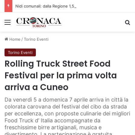
Nidi comunali: dalla Regione 1,5 milioni di euro per ampliare gli orari dei servizi a parità di tariffa
Menu
C
Home
/
Torino Eventi
Torino Eventi
Rolling Truck Street Food
Festival per la prima volta
arriva a Cuneo
Da venerdì 5 a domenica 7 aprile arriva in città la
colorata carovana del festival del cibo da strada
per eccellenza, con proposte culinarie dei migliori
Food Truck d’ Italia accompagnate da
freschissime birre artigianali, musica e
divertimento. La partecipazione è gratuita