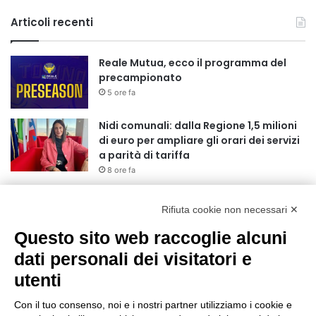
Articoli recenti
Reale Mutua, ecco il programma del
precampionato
5 ore fa
Nidi comunali: dalla Regione 1,5 milioni
di euro per ampliare gli orari dei servizi
a parità di tariffa
8 ore fa
Eclissi di Sole del 12 agosto: potenziati i
collegamenti verso la collina
Rifiuta cookie non necessari ✕
8 ore fa
Questo sito web raccoglie alcuni
Sauze d’Oulx: il secondo weekend di
dati personali dei visitatori e
agosto apre la strada al Grande
utenti
Ferragosto
9 ore fa
Con il tuo consenso, noi e i nostri partner utilizziamo i cookie e