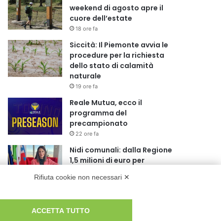
weekend di agosto apre il
cuore dell’estate
18 ore fa
Siccità: Il Piemonte avvia le
procedure per la richiesta
dello stato di calamità
naturale
19 ore fa
Reale Mutua, ecco il
programma del
precampionato
22 ore fa
Nidi comunali: dalla Regione
1,5 milioni di euro per
ampliare gli orari dei servizi a
Rifiuta cookie non necessari ✕
parità di tariffa
1 giorno fa
Eclissi di Sole del 12 agosto:
ACCETTA TUTTO
potenziati i collegamenti