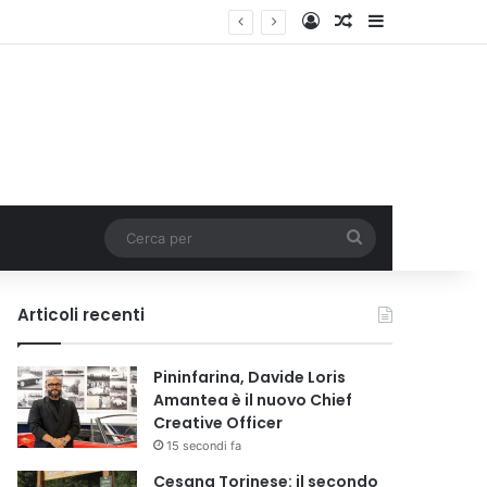
Accedi
Un articolo a c
Barra lateral
Cerca
per
Articoli recenti
Pininfarina, Davide Loris
Amantea è il nuovo Chief
Creative Officer
15 secondi fa
Cesana Torinese: il secondo