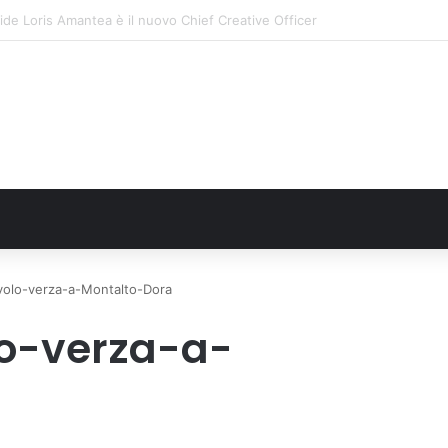
: il secondo weekend di agosto apre il cuore dell’estate
volo-verza-a-Montalto-Dora
o-verza-a-