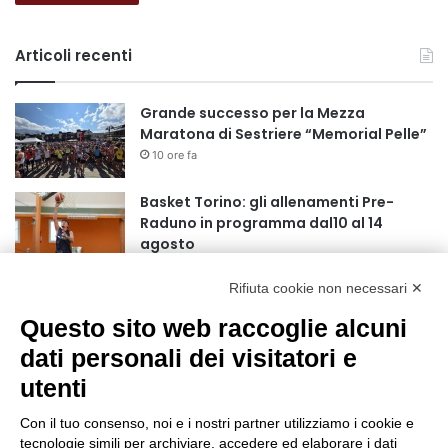
Articoli recenti
Grande successo per la Mezza
Maratona di Sestriere “Memorial Pelle”
10 ore fa
Basket Torino: gli allenamenti Pre-
Raduno in programma dal10 al 14
agosto
18 ore fa
Rifiuta cookie non necessari ✕
75 anni di INFN. La comunità, la storia, il
futuro della ricerca in fisica
Questo sito web raccoglie alcuni
fondamentale in Italia
dati personali dei visitatori e
18 ore fa
utenti
Stop alla linea Torino-Bardonecchia
nel pieno della stagione turistica
Con il tuo consenso, noi e i nostri partner utilizziamo i cookie e
22 ore fa
tecnologie simili per archiviare, accedere ed elaborare i dati