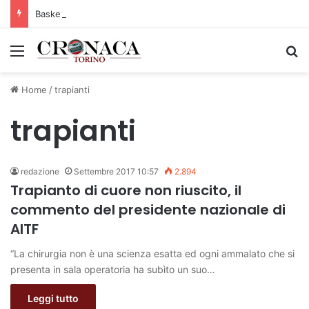
Basket Torino: gli allenamenti Pre-Raduno in programma dal10 al 14 agosto
Menu
C
Home
/
trapianti
trapianti
redazione
Settembre 2017 10:57
2.894
Trapianto di cuore non riuscito, il
commento del presidente nazionale di
AITF
“La chirurgia non è una scienza esatta ed ogni ammalato che si
presenta in sala operatoria ha subìto un suo…
Leggi tutto