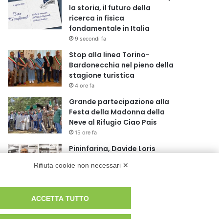
la storia, il futuro della
ricerca in fisica
fondamentale in Italia
9 secondi fa
Stop alla linea Torino-
Bardonecchia nel pieno della
stagione turistica
4 ore fa
Grande partecipazione alla
Festa della Madonna della
Neve al Rifugio Ciao Pais
15 ore fa
Pininfarina, Davide Loris
Amantea è il nuovo Chief
Rifiuta cookie non necessari ✕
Creative Officer
1 giorno fa
Cesana Torinese: il secondo
ACCETTA TUTTO
weekend di agosto apre il
cuore dell’estate