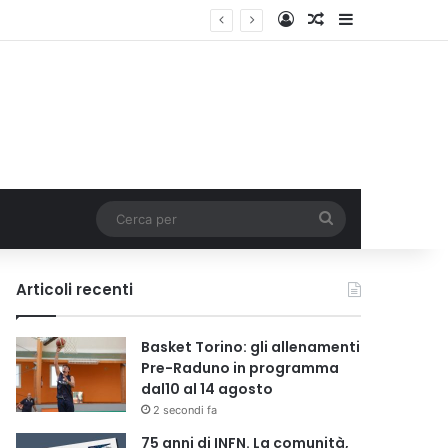
Accedi
Un articolo a c
Barra lateral
Cerca
per
Articoli recenti
Basket Torino: gli allenamenti
Pre-Raduno in programma
dal10 al 14 agosto
2 secondi fa
75 anni di INFN. La comunità,