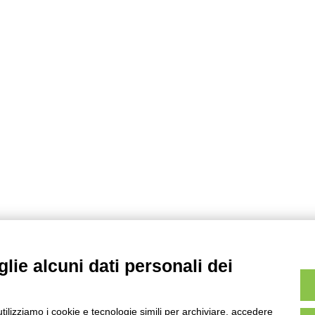
c
e
r
c
a
p
e
r
:
lie alcuni dati personali dei
utilizziamo i cookie e tecnologie simili per archiviare, accedere