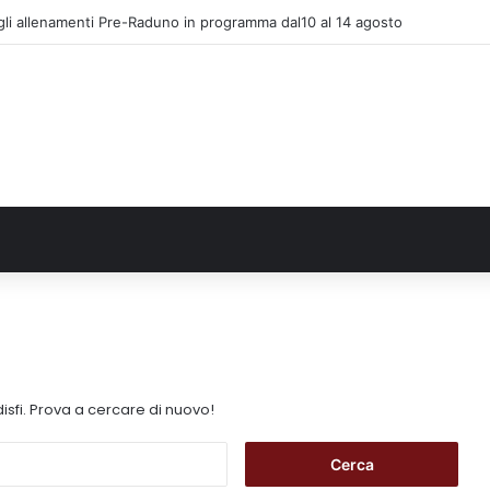
gli allenamenti Pre-Raduno in programma dal10 al 14 agosto
isfi. Prova a cercare di nuovo!
R
i