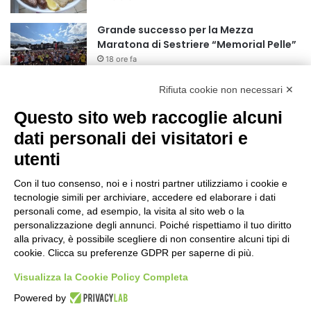
r
:
Grande successo per la Mezza
Maratona di Sestriere “Memorial Pelle”
18 ore fa
Rifiuta cookie non necessari ✕
Basket Torino: gli allenamenti Pre-
Raduno in programma dal10 al 14
Questo sito web raccoglie alcuni
agosto
dati personali dei visitatori e
1 giorno fa
utenti
75 anni di INFN. La comunità, la storia, il
futuro della ricerca in fisica
Con il tuo consenso, noi e i nostri partner utilizziamo i cookie e
fondamentale in Italia
tecnologie simili per archiviare, accedere ed elaborare i dati
1 giorno fa
personali come, ad esempio, la visita al sito web o la
Stop alla linea Torino-Bardonecchia
personalizzazione degli annunci. Poiché rispettiamo il tuo diritto
nel pieno della stagione turistica
alla privacy, è possibile scegliere di non consentire alcuni tipi di
cookie. Clicca su preferenze GDPR per saperne di più.
1 giorno fa
Visualizza la Cookie Policy Completa
Grande partecipazione alla Festa della
Powered by
Madonna della Neve al Rifugio Ciao