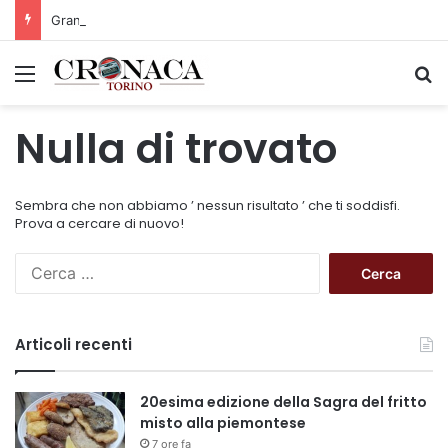
Grande successo per la Mezza Maratona di Sestriere “Memorial Pelle”
Menu
C
Nulla di trovato
Sembra che non abbiamo ’ nessun risultato ’ che ti soddisfi.
Prova a cercare di nuovo!
R
i
c
e
Articoli recenti
r
c
a
20esima edizione della Sagra del fritto
p
misto alla piemontese
e
7 ore fa