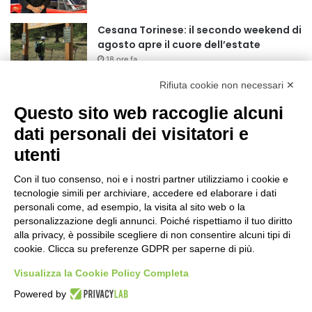
r
:
Cesana Torinese: il secondo weekend di
agosto apre il cuore dell’estate
18 ore fa
Rifiuta cookie non necessari ✕
Siccità: Il Piemonte avvia le procedure
per la richiesta dello stato di calamità
Questo sito web raccoglie alcuni
naturale
dati personali dei visitatori e
19 ore fa
utenti
Reale Mutua, ecco il programma del
precampionato
Con il tuo consenso, noi e i nostri partner utilizziamo i cookie e
22 ore fa
tecnologie simili per archiviare, accedere ed elaborare i dati
personali come, ad esempio, la visita al sito web o la
Nidi comunali: dalla Regione 1,5 milioni
personalizzazione degli annunci. Poiché rispettiamo il tuo diritto
di euro per ampliare gli orari dei servizi
alla privacy, è possibile scegliere di non consentire alcuni tipi di
cookie. Clicca su preferenze GDPR per saperne di più.
a parità di tariffa
1 giorno fa
Visualizza la Cookie Policy Completa
Eclissi di Sole del 12 agosto: potenziati i
Powered by
collegamenti verso la collina