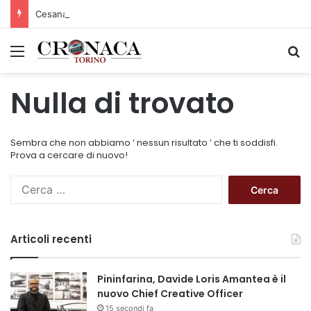
Cesana Torinese: il secondo weekend di agosto apre il cuore dell’estate
Menu
C
Nulla di trovato
Sembra che non abbiamo ’ nessun risultato ’ che ti soddisfi.
Prova a cercare di nuovo!
R
i
c
e
Articoli recenti
r
c
a
Pininfarina, Davide Loris Amantea è il
p
nuovo Chief Creative Officer
e
15 secondi fa