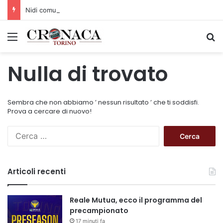
Nidi comunali: dalla Regione 1,5 milioni di euro per ampliare gli orari dei servizi a parità di tariffa
Menu
C
Nulla di trovato
Sembra che non abbiamo ’ nessun risultato ’ che ti soddisfi.
Prova a cercare di nuovo!
R
i
c
e
Articoli recenti
r
c
a
Reale Mutua, ecco il programma del
p
precampionato
e
17 minuti fa