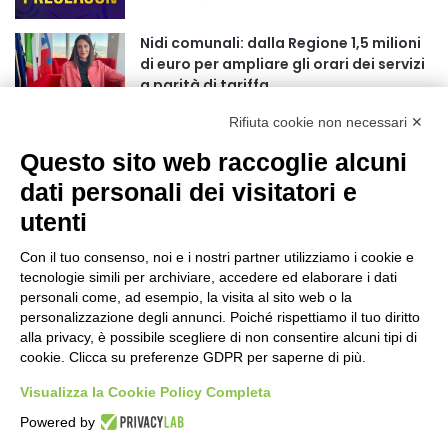
r
:
Nidi comunali: dalla Regione 1,5 milioni
di euro per ampliare gli orari dei servizi
a parità di tariffa
4 ore fa
Rifiuta cookie non necessari ✕
Eclissi di Sole del 12 agosto: potenziati i
Questo sito web raccoglie alcuni
collegamenti verso la collina
4 ore fa
dati personali dei visitatori e
utenti
Sauze d’Oulx: il secondo weekend di
agosto apre la strada al Grande
Con il tuo consenso, noi e i nostri partner utilizziamo i cookie e
Ferragosto
tecnologie simili per archiviare, accedere ed elaborare i dati
5 ore fa
personali come, ad esempio, la visita al sito web o la
personalizzazione degli annunci. Poiché rispettiamo il tuo diritto
Un nuovo modello di IA stima il volume
alla privacy, è possibile scegliere di non consentire alcuni tipi di
dei ghiacciai del pianeta
cookie. Clicca su preferenze GDPR per saperne di più.
5 ore fa
Visualizza la Cookie Policy Completa
Al San Luigi Gonzaga restituita la vista
Powered by
a un occhio senza più speranze