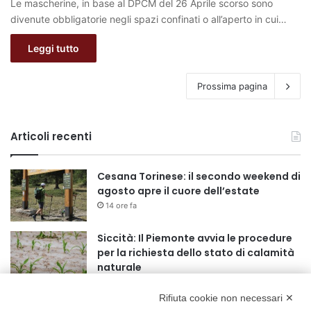
Le mascherine, in base al DPCM del 26 Aprile scorso sono
divenute obbligatorie negli spazi confinati o all’aperto in cui…
Leggi tutto
Prossima pagina
Articoli recenti
Cesana Torinese: il secondo weekend di
agosto apre il cuore dell’estate
14 ore fa
Siccità: Il Piemonte avvia le procedure
per la richiesta dello stato di calamità
naturale
15 ore fa
Rifiuta cookie non necessari ✕
Reale Mutua, ecco il programma del