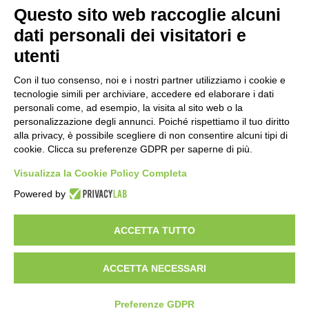
precampionato
Questo sito web raccoglie alcuni
18 ore fa
dati personali dei visitatori e
utenti
Nidi comunali: dalla Regione 1,5 milioni
di euro per ampliare gli orari dei servizi
Con il tuo consenso, noi e i nostri partner utilizziamo i cookie e
a parità di tariffa
tecnologie simili per archiviare, accedere ed elaborare i dati
21 ore fa
personali come, ad esempio, la visita al sito web o la
Eclissi di Sole del 12 agosto: potenziati i
personalizzazione degli annunci. Poiché rispettiamo il tuo diritto
collegamenti verso la collina
alla privacy, è possibile scegliere di non consentire alcuni tipi di
cookie. Clicca su preferenze GDPR per saperne di più.
21 ore fa
Visualizza la Cookie Policy Completa
Sauze d’Oulx: il secondo weekend di
Powered by
agosto apre la strada al Grande
Ferragosto
22 ore fa
ACCETTA TUTTO
ACCETTA NECESSARI
Visibileweb - IT03270560802 - info@cronacamilano.it
Privacy Policy
Preferenze GDPR