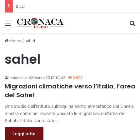
Siccità: Il Piemonte avvia le procedure per la richiesta dello stato di calamità naturale
Menu
C
Home
/
sahel
sahel
redazione
Marzo 2019 14:43
2.828
Migrazioni climatiche verso l’Italia, l’area
del Sahel
Uno studio dell’Istituto sull’inquinamento atmosferico del Cnr-Iia
mostra come nel recente passato le migrazioni dall’area del
Sahel all’Italia siano state…
Leggi tutto