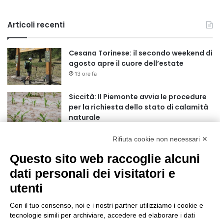
Articoli recenti
Cesana Torinese: il secondo weekend di
agosto apre il cuore dell’estate
13 ore fa
Siccità: Il Piemonte avvia le procedure
per la richiesta dello stato di calamità
naturale
14 ore fa
Rifiuta cookie non necessari ✕
Reale Mutua, ecco il programma del
precampionato
Questo sito web raccoglie alcuni
17 ore fa
dati personali dei visitatori e
utenti
Nidi comunali: dalla Regione 1,5 milioni
di euro per ampliare gli orari dei servizi
Con il tuo consenso, noi e i nostri partner utilizziamo i cookie e
a parità di tariffa
tecnologie simili per archiviare, accedere ed elaborare i dati
21 ore fa