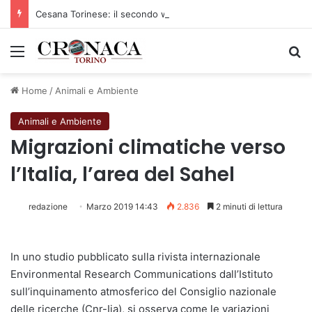
Cesana Torinese: il secondo weekend di agosto apre il cuore dell’estate
Menu
C
Home
/
Animali e Ambiente
Animali e Ambiente
Migrazioni climatiche verso
l’Italia, l’area del Sahel
redazione
Marzo 2019 14:43
2.836
2 minuti di lettura
In uno studio pubblicato sulla rivista internazionale
Environmental Research Communications dall’Istituto
sull’inquinamento atmosferico del Consiglio nazionale
delle ricerche (Cnr-Iia), si osserva come le variazioni