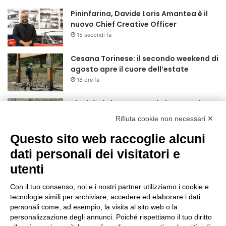
Pininfarina, Davide Loris Amantea è il
nuovo Chief Creative Officer
15 secondi fa
Cesana Torinese: il secondo weekend di
agosto apre il cuore dell’estate
18 ore fa
Siccità: Il Piemonte avvia le procedure
per la richiesta dello stato di calamità
Rifiuta cookie non necessari ✕
naturale
Questo sito web raccoglie alcuni
19 ore fa
dati personali dei visitatori e
Reale Mutua, ecco il programma del
precampionato
utenti
22 ore fa
Con il tuo consenso, noi e i nostri partner utilizziamo i cookie e
Nidi comunali: dalla Regione 1,5 milioni
tecnologie simili per archiviare, accedere ed elaborare i dati
di euro per ampliare gli orari dei servizi
personali come, ad esempio, la visita al sito web o la
personalizzazione degli annunci. Poiché rispettiamo il tuo diritto
a parità di tariffa