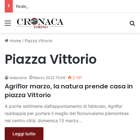
Reale Mutua, ecco il programma del precampionato
Menu
C
Home
/
Piazza Vittorio
Piazza Vittorio
redazione
Marzo 2022 15:06
2.797
Agriflor marzo, la natura prende casa in
piazza Vittorio
A poche settimane dall’appuntamento di febbraio, Agriflor
raddoppia per portare il meglio del florovivaismo piemontese
nel centro città: domenica 13 marzo…
Leggi tutto