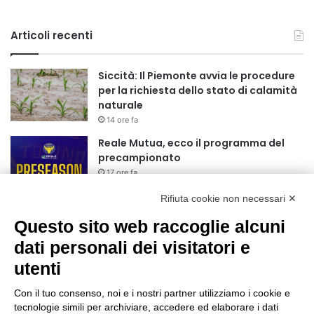
Articoli recenti
Siccità: Il Piemonte avvia le procedure
per la richiesta dello stato di calamità
naturale
14 ore fa
Reale Mutua, ecco il programma del
precampionato
17 ore fa
Rifiuta cookie non necessari ✕
Nidi comunali: dalla Regione 1,5 milioni
di euro per ampliare gli orari dei servizi
Questo sito web raccoglie alcuni
a parità di tariffa
dati personali dei visitatori e
20 ore fa
utenti
Eclissi di Sole del 12 agosto: potenziati i
collegamenti verso la collina
Con il tuo consenso, noi e i nostri partner utilizziamo i cookie e
20 ore fa
tecnologie simili per archiviare, accedere ed elaborare i dati