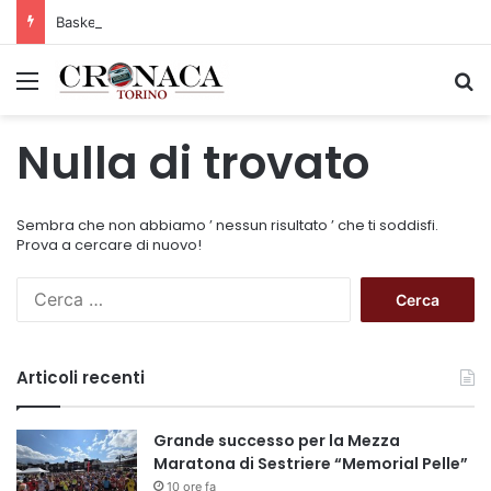
Basket Torino: gli allenamenti Pre-Raduno in programma dal10 al 14 agosto
Menu
C
Nulla di trovato
Sembra che non abbiamo ’ nessun risultato ’ che ti soddisfi.
Prova a cercare di nuovo!
R
i
c
e
Articoli recenti
r
c
a
Grande successo per la Mezza
p
Maratona di Sestriere “Memorial Pelle”
e
10 ore fa