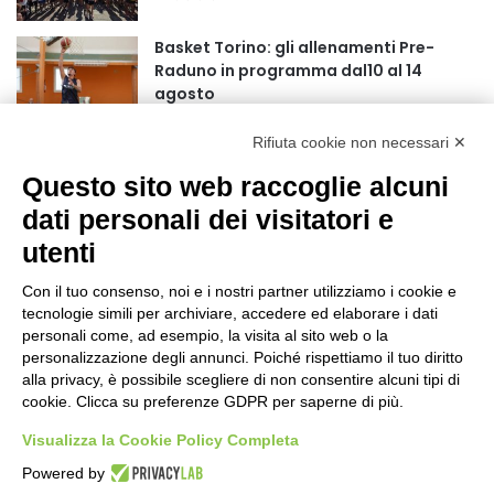
r
:
Basket Torino: gli allenamenti Pre-
Raduno in programma dal10 al 14
agosto
18 ore fa
Rifiuta cookie non necessari ✕
75 anni di INFN. La comunità, la storia, il
futuro della ricerca in fisica
Questo sito web raccoglie alcuni
fondamentale in Italia
dati personali dei visitatori e
18 ore fa
utenti
Stop alla linea Torino-Bardonecchia
nel pieno della stagione turistica
Con il tuo consenso, noi e i nostri partner utilizziamo i cookie e
22 ore fa
tecnologie simili per archiviare, accedere ed elaborare i dati
personali come, ad esempio, la visita al sito web o la
Grande partecipazione alla Festa della
personalizzazione degli annunci. Poiché rispettiamo il tuo diritto
Madonna della Neve al Rifugio Ciao
alla privacy, è possibile scegliere di non consentire alcuni tipi di
cookie. Clicca su preferenze GDPR per saperne di più.
Pais
1 giorno fa
Visualizza la Cookie Policy Completa
Pininfarina, Davide Loris Amantea è il
Powered by
nuovo Chief Creative Officer