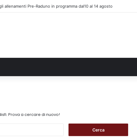
gli allenamenti Pre-Raduno in programma dal10 al 14 agosto
isfi. Prova a cercare di nuovo!
R
i