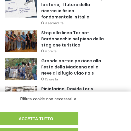
la storia, il futuro della
ricerca in fisica
fondamentale in Italia
9 secondi fa
Stop alla linea Torino-
Bardonecchia nel pieno della
stagione turistica
4 ore fa
Grande partecipazione alla
Festa della Madonna della
Neve al Rifugio Ciao Pais
15 ore fa
Pininfarina, Davide Loris
Amantea è il nuovo Chief
Rifiuta cookie non necessari ✕
Creative Officer
1 giorno fa
Cesana Torinese: il secondo
ACCETTA TUTTO
weekend di agosto apre il
cuore dell’estate