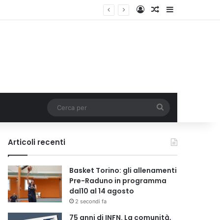
Accedi
Un articolo a c
Barra lateral
Cerca
per
Articoli recenti
Basket Torino: gli allenamenti
Pre-Raduno in programma
dal10 al 14 agosto
2 secondi fa
75 anni di INFN. La comunità,