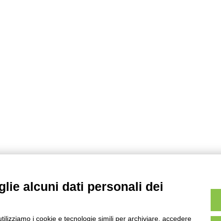
c
e
r
c
a
p
e
r
:
lie alcuni dati personali dei
utilizziamo i cookie e tecnologie simili per archiviare, accedere