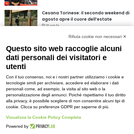
r
:
Cesana Torinese: il secondo weekend di
agosto apre il cuore dell’estate
18 ore fa
Rifiuta cookie non necessari ✕
Siccità: Il Piemonte avvia le procedure
per la richiesta dello stato di calamità
Questo sito web raccoglie alcuni
naturale
dati personali dei visitatori e
19 ore fa
utenti
Reale Mutua, ecco il programma del
precampionato
Con il tuo consenso, noi e i nostri partner utilizziamo i cookie e
22 ore fa
tecnologie simili per archiviare, accedere ed elaborare i dati
personali come, ad esempio, la visita al sito web o la
Nidi comunali: dalla Regione 1,5 milioni
personalizzazione degli annunci. Poiché rispettiamo il tuo diritto
di euro per ampliare gli orari dei servizi
alla privacy, è possibile scegliere di non consentire alcuni tipi di
cookie. Clicca su preferenze GDPR per saperne di più.
a parità di tariffa
1 giorno fa
Visualizza la Cookie Policy Completa
Eclissi di Sole del 12 agosto: potenziati i
Powered by
collegamenti verso la collina