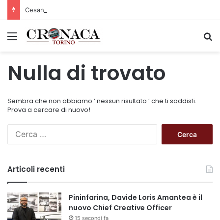
Cesana Torinese: il secondo weekend di agosto apre il cuore dell’estate
Menu
C
Nulla di trovato
Sembra che non abbiamo ’ nessun risultato ’ che ti soddisfi.
Prova a cercare di nuovo!
R
i
c
e
Articoli recenti
r
c
a
Pininfarina, Davide Loris Amantea è il
p
nuovo Chief Creative Officer
e
15 secondi fa