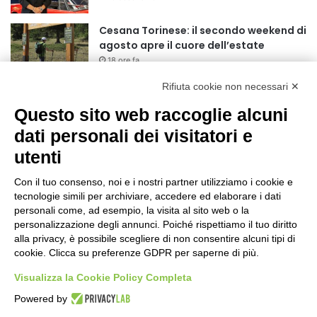
r
:
Cesana Torinese: il secondo weekend di
agosto apre il cuore dell’estate
18 ore fa
Rifiuta cookie non necessari ✕
Siccità: Il Piemonte avvia le procedure
per la richiesta dello stato di calamità
Questo sito web raccoglie alcuni
naturale
dati personali dei visitatori e
19 ore fa
utenti
Reale Mutua, ecco il programma del
precampionato
Con il tuo consenso, noi e i nostri partner utilizziamo i cookie e
22 ore fa
tecnologie simili per archiviare, accedere ed elaborare i dati
personali come, ad esempio, la visita al sito web o la
Nidi comunali: dalla Regione 1,5 milioni
personalizzazione degli annunci. Poiché rispettiamo il tuo diritto
di euro per ampliare gli orari dei servizi
alla privacy, è possibile scegliere di non consentire alcuni tipi di
cookie. Clicca su preferenze GDPR per saperne di più.
a parità di tariffa
1 giorno fa
Visualizza la Cookie Policy Completa
Eclissi di Sole del 12 agosto: potenziati i
Powered by
collegamenti verso la collina