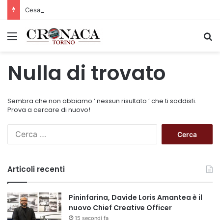
Cesana Torinese: il secondo weekend di agosto apre il cuore dell’estate
Menu
C
Nulla di trovato
Sembra che non abbiamo ’ nessun risultato ’ che ti soddisfi.
Prova a cercare di nuovo!
R
i
c
e
Articoli recenti
r
c
a
Pininfarina, Davide Loris Amantea è il
p
nuovo Chief Creative Officer
e
15 secondi fa