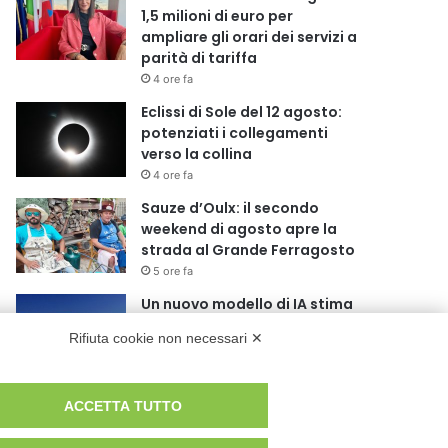
1,5 milioni di euro per
ampliare gli orari dei servizi a
parità di tariffa
4 ore fa
Eclissi di Sole del 12 agosto:
potenziati i collegamenti
verso la collina
4 ore fa
Sauze d’Oulx: il secondo
weekend di agosto apre la
strada al Grande Ferragosto
5 ore fa
Un nuovo modello di IA stima
il volume dei ghiacciai del
Rifiuta cookie non necessari ✕
pianeta
5 ore fa
Al San Luigi Gonzaga
ACCETTA TUTTO
restituita la vista a un occhio
senza più speranze