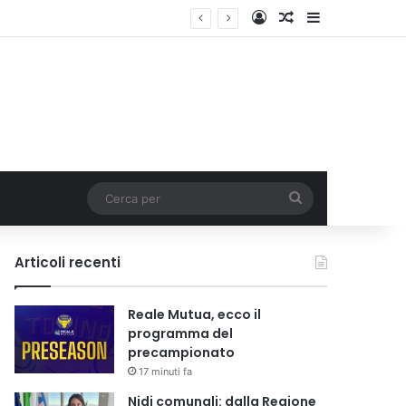
Accedi
Un articolo a c
Barra lateral
i tariffa
Cerca
per
Articoli recenti
Reale Mutua, ecco il
programma del
precampionato
17 minuti fa
Nidi comunali: dalla Regione