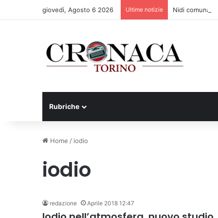
giovedì, Agosto 6 2026
Ultime notizie
Nidi comunali: d
Rubriche
Home
/
iodio
iodio
redazione
Aprile 2018 12:47
Iodio nell’atmosfera, nuovo studio