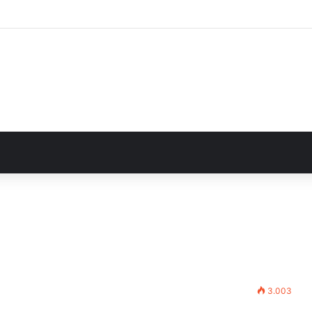
alla Regione 1,5 milioni di euro per ampliare gli orari dei servizi a parità d
3.003