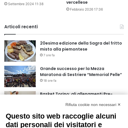
vercellese
Settembre 2024 11:38
Febbraio 2026 17:36
Articoli recenti
20esima edizione della Sagra del fritto
misto alla piemontese
7 ore fa
Grande successo per la Mezza
Maratona di Sestriere “Memorial Pelle”
18 ore fa
Basket Torino: gli allenamenti Pre-
Raduno in programma dal10 al 14
Rifiuta cookie non necessari ✕
agosto
1 giorno fa
Questo sito web raccoglie alcuni
75 anni di INFN. La comunità, la storia, il
dati personali dei visitatori e
futuro della ricerca in fisica