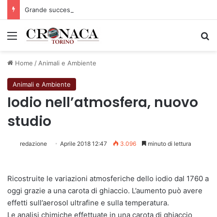
Grande successo per la Mezza Maratona di Sestriere “Memorial Pelle”
Menu
C
Home
/
Animali e Ambiente
Animali e Ambiente
Iodio nell’atmosfera, nuovo
studio
redazione
Aprile 2018 12:47
3.096
minuto di lettura
Ricostruite le variazioni atmosferiche dello iodio dal 1760 a
oggi grazie a una carota di ghiaccio. L’aumento può avere
effetti sull’aerosol ultrafine e sulla temperatura.
Le analisi chimiche effettuate in una carota di ghiaccio