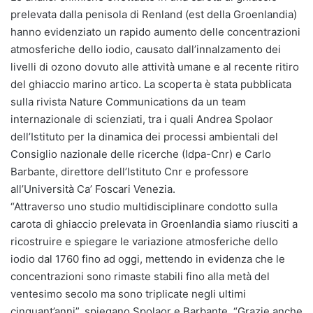
prelevata dalla penisola di Renland (est della Groenlandia)
hanno evidenziato un rapido aumento delle concentrazioni
atmosferiche dello iodio, causato dall’innalzamento dei
livelli di ozono dovuto alle attività umane e al recente ritiro
del ghiaccio marino artico. La scoperta è stata pubblicata
sulla rivista Nature Communications da un team
internazionale di scienziati, tra i quali Andrea Spolaor
dell’Istituto per la dinamica dei processi ambientali del
Consiglio nazionale delle ricerche (Idpa-Cnr) e Carlo
Barbante, direttore dell’Istituto Cnr e professore
all’Università Ca’ Foscari Venezia.
“Attraverso uno studio multidisciplinare condotto sulla
carota di ghiaccio prelevata in Groenlandia siamo riusciti a
ricostruire e spiegare le variazione atmosferiche dello
iodio dal 1760 fino ad oggi, mettendo in evidenza che le
concentrazioni sono rimaste stabili fino alla metà del
ventesimo secolo ma sono triplicate negli ultimi
cinquant’anni”, spiegano Spolaor e Barbante. “Grazie anche