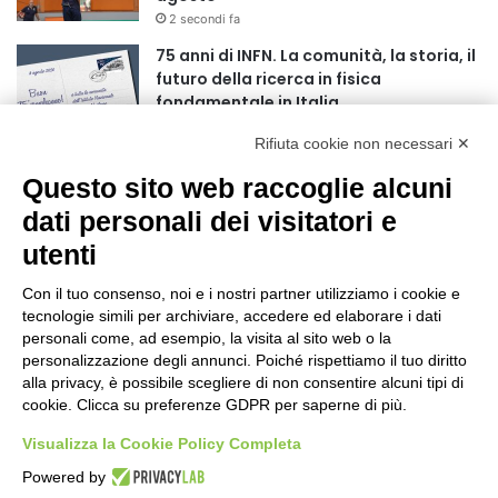
r
2 secondi fa
:
75 anni di INFN. La comunità, la storia, il
futuro della ricerca in fisica
fondamentale in Italia
9 secondi fa
Rifiuta cookie non necessari ✕
Stop alla linea Torino-Bardonecchia
Questo sito web raccoglie alcuni
nel pieno della stagione turistica
4 ore fa
dati personali dei visitatori e
utenti
Grande partecipazione alla Festa della
Madonna della Neve al Rifugio Ciao
Con il tuo consenso, noi e i nostri partner utilizziamo i cookie e
Pais
tecnologie simili per archiviare, accedere ed elaborare i dati
15 ore fa
personali come, ad esempio, la visita al sito web o la
personalizzazione degli annunci. Poiché rispettiamo il tuo diritto
Pininfarina, Davide Loris Amantea è il
alla privacy, è possibile scegliere di non consentire alcuni tipi di
nuovo Chief Creative Officer
cookie. Clicca su preferenze GDPR per saperne di più.
1 giorno fa
Visualizza la Cookie Policy Completa
Cesana Torinese: il secondo weekend di
Powered by
agosto apre il cuore dell’estate