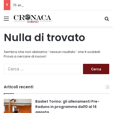
75 anni di INFN. La comunità, la storia, il futuro della ricerca in fisica fondamentale in Italia
Menu
C
Nulla di trovato
Sembra che non abbiamo ’ nessun risultato ’ che ti soddisfi.
Prova a cercare di nuovo!
R
i
c
e
Articoli recenti
r
c
a
Basket Torino: gli allenamenti Pre-
p
Raduno in programma dal10 al 14
e
agosto